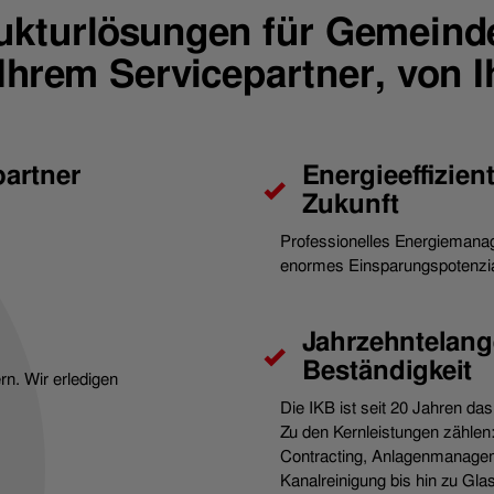
ukturlösungen für Gemeinden
Ihrem Servicepartner, von I
artner
Energieeffizie
Zukunft
Professionelles Energiemana
enormes Einsparungspotenzia
Jahrzehntelang
Beständigkeit
n. Wir erledigen
Die IKB ist seit 20 Jahren d
Zu den Kernleistungen zählen
Contracting, Anlagenmanagem
Kanalreinigung bis hin zu Gl