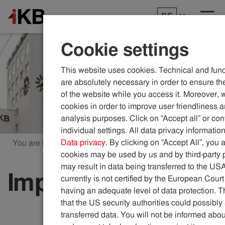
DE
Menu
Cookie settings
This website uses cookies. Technical and func
are absolutely necessary in order to ensure the
of the website while you access it. Moreover, 
cookies in order to improve user friendliness 
analysis purposes. Click on “Accept all” or con
individual settings. All data privacy information
Data privacy
. By clicking on “Accept All”, you 
You are here:
ikb.at
Legal Notice
cookies may be used by us and by third-party 
may result in data being transferred to the US
Impressum
currently is not certified by the European Court
having an adequate level of data protection. Th
that the US security authorities could possibl
transferred data. You will not be informed abou