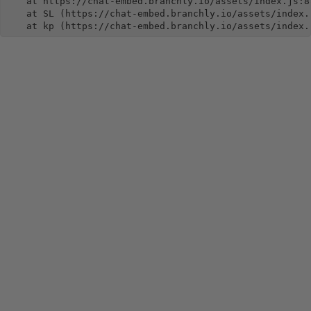
    at https://chat-embed.branchly.io/assets/index.js:88
    at SL (https://chat-embed.branchly.io/assets/index.j
    at kp (https://chat-embed.branchly.io/assets/index.