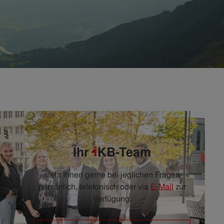
Ihr
i
KB
-Team
steht Ihnen gerne bei jeglichen Fragen
persönlich, telefonisch oder via
E-Mail
zur
Verfügung.