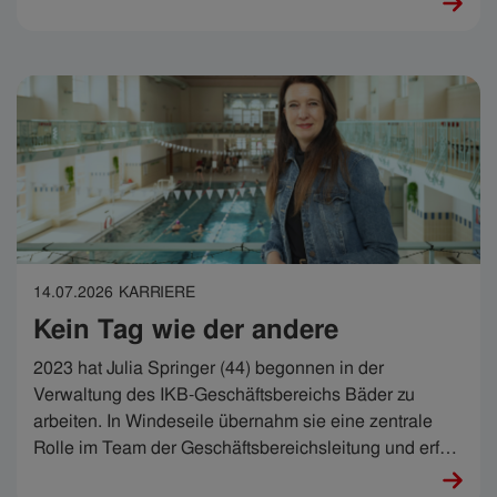
Recycling und Photovoltaik beantwortet. Die sechs
Preise wurden nun verlost, die Gewinner:innen bereits
persönlich verständigt. Die IKB bedankt sich herzlich
für das große Interesse.
14.07.2026
KARRIERE
Kein Tag wie der andere
2023 hat Julia Springer (44) begonnen in der
Verwaltung des IKB-Geschäftsbereichs Bäder zu
arbeiten. In Windeseile übernahm sie eine zentrale
Rolle im Team der Geschäftsbereichsleitung und erfüllt
ihr breites Aufgabengebiet mit viel Können und noch