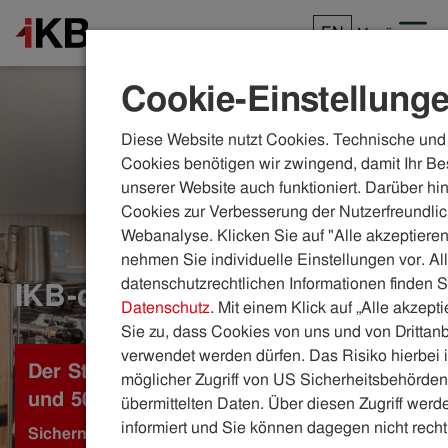
EN
Menü
Cookie-Einstellung
Diese Website nutzt Cookies. Technische und 
Cookies benötigen wir zwingend, damit Ihr Be
unserer Website auch funktioniert. Darüber hi
Cookies zur Verbesserung der Nutzerfreundlic
Webanalyse. Klicken Sie auf "Alle akzeptieren
nehmen Sie individuelle Einstellungen vor. Al
datenschutzrechtlichen Informationen finden S
IKB-dual fix plus
Datenschutz
. Mit einem Klick auf „Alle akzept
Sie zu, dass Cookies von uns und von Drittanb
verwendet werden dürfen. Das Risiko hierbei i
Der Stromtarif mit fixem Energiepreis
möglicher Zugriff von US Sicherheitsbehörden 
und 50 % Sommer-Vorteil
übermittelten Daten. Über diesen Zugriff werde
informiert und Sie können dagegen nicht recht
Sichern Sie sich 50 Prozent Rabatt auf den