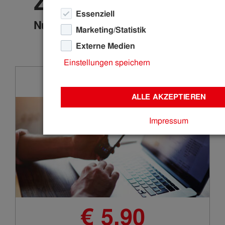
Zusatzprodukte
Essenziell
Nur in Verbindung mit unseren
Marketing/Statistik
Internetprodukten.
Externe Medien
Einstellungen speichern
Telefon
ALLE AKZEPTIEREN
Impressum
€ 5,90