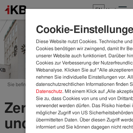
EN
Menü
Cookie-Einstellung
Diese Website nutzt Cookies. Technische und 
Cookies benötigen wir zwingend, damit Ihr Be
unserer Website auch funktioniert. Darüber hi
Cookies zur Verbesserung der Nutzerfreundlic
Webanalyse. Klicken Sie auf "Alle akzeptieren
nehmen Sie individuelle Einstellungen vor. Al
datenschutzrechtlichen Informationen finden S
Sie befinden sich hier:
ikb.at
Zertifizierungen
Datenschutz
. Mit einem Klick auf „Alle akzept
Sie zu, dass Cookies von uns und von Drittanb
Zertifizierungen
verwendet werden dürfen. Das Risiko hierbei i
möglicher Zugriff von US Sicherheitsbehörden 
und
übermittelten Daten. Über diesen Zugriff werde
informiert und Sie können dagegen nicht recht