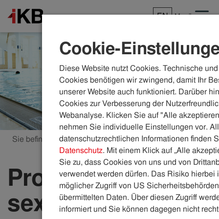
EN
Menü
Cookie-Einstellung
Diese Website nutzt Cookies. Technische und 
Cookies benötigen wir zwingend, damit Ihr Be
unserer Website auch funktioniert. Darüber hi
Cookies zur Verbesserung der Nutzerfreundlic
Webanalyse. Klicken Sie auf "Alle akzeptieren
nehmen Sie individuelle Einstellungen vor. Al
datenschutzrechtlichen Informationen finden S
Sie befinden sich hier:
ikb.at
Bäder
Luisa
Datenschutz
. Mit einem Klick auf „Alle akzept
Sie zu, dass Cookies von uns und von Drittanb
Projekt gegen
verwendet werden dürfen. Das Risiko hierbei i
möglicher Zugriff von US Sicherheitsbehörden 
sexuelle
übermittelten Daten. Über diesen Zugriff werde
informiert und Sie können dagegen nicht recht