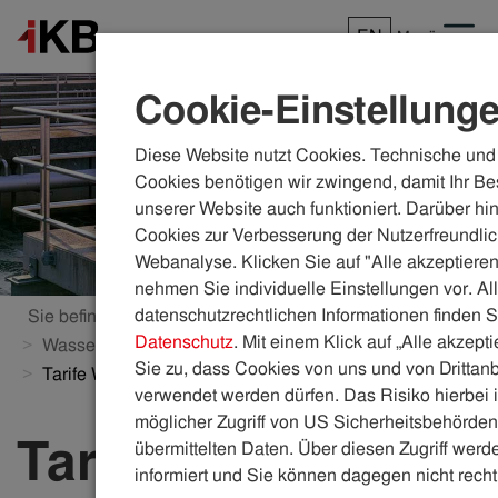
EN
Menü
Cookie-Einstellung
Diese Website nutzt Cookies. Technische und 
Cookies benötigen wir zwingend, damit Ihr Be
unserer Website auch funktioniert. Darüber hi
Cookies zur Verbesserung der Nutzerfreundlic
Webanalyse. Klicken Sie auf "Alle akzeptieren
nehmen Sie individuelle Einstellungen vor. Al
datenschutzrechtlichen Informationen finden S
Sie befinden sich hier:
ikb.at
Wasser & Abwasser
Datenschutz
. Mit einem Klick auf „Alle akzept
Wasser- und Kanalanschluss
Sie zu, dass Cookies von uns und von Drittanb
Tarife Wasser & Abwasser
verwendet werden dürfen. Das Risiko hierbei i
möglicher Zugriff von US Sicherheitsbehörden 
Tarife für Wasser
übermittelten Daten. Über diesen Zugriff werde
informiert und Sie können dagegen nicht recht