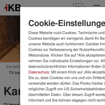
EN
Menü
Cookie-Einstellung
Diese Website nutzt Cookies. Technische und 
Cookies benötigen wir zwingend, damit Ihr Be
unserer Website auch funktioniert. Darüber hi
Cookies zur Verbesserung der Nutzerfreundlic
Webanalyse. Klicken Sie auf "Alle akzeptieren
nehmen Sie individuelle Einstellungen vor. Al
datenschutzrechtlichen Informationen finden S
Sie befinden sich hier:
ikb.at
Wasser & Abwasser
Datenschutz
. Mit einem Klick auf „Alle akzept
TV-Inspektion
Sie zu, dass Cookies von uns und von Drittanb
verwendet werden dürfen. Das Risiko hierbei i
Kanalüberprüfung
möglicher Zugriff von US Sicherheitsbehörden 
übermittelten Daten. Über diesen Zugriff werde
informiert und Sie können dagegen nicht recht
TV-Inspektion: Reinschauen lohnt sich!