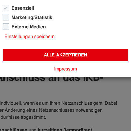
Essenziell
Marketing/Statistik
Externe Medien
omnetz
Netzanschluss
Einstellungen speichern
luss
ALLE AKZEPTIEREN
Impressum
Anschluss an das IKB-
 individuell, wenn es um Ihren Netzanschluss geht. Dabei
oder Änderung eines Netzanschlusses notwendigen
dürfnisse abgestimmt.
zanschlüssen
und
kurzeitigen (temporären)