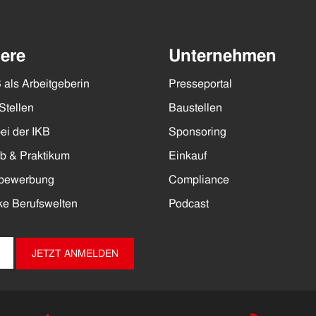
iere
Unternehmen
 als Arbeitgeberin
Presseportal
Stellen
Baustellen
ei der IKB
Sponsoring
ob & Praktikum
Einkauf
ivbewerbung
Compliance
ke Berufswelten
Podcast
JETZT ANMELDEN