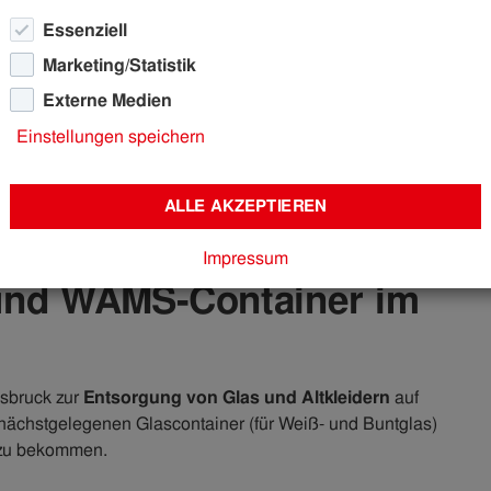
Essenziell
Marketing/Statistik
Externe Medien
toffsammelstellen Innsbruck
Einstellungen speichern
lstellen Innsbruck
ALLE AKZEPTIEREN
Impressum
n und WAMS-Container im
nsbruck zur
Entsorgung von Glas und Altkleidern
auf
 nächstgelegenen Glascontainer (für Weiß- und Buntglas)
 zu bekommen.