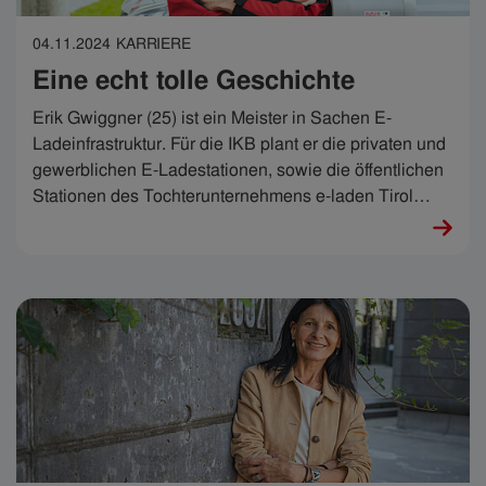
04.11.2024
KARRIERE
Eine echt tolle Geschichte
Erik Gwiggner (25) ist ein Meister in Sachen E-
Ladeinfrastruktur. Für die IKB plant er die privaten und
gewerblichen E-Ladestationen, sowie die öffentlichen
Stationen des Tochterunternehmens e-laden Tirol
GmbH. Er ist von den technischen Quantensprüngen
genauso begeistert, wie vom Cruisen mit dem Elektro-
Auto und sagt: „Es ist extrem cool, als junger Mensch
in einem Bereich mitzuwirken, der gerade im
Entstehen ist.“ Ja, extrem cool ist das.