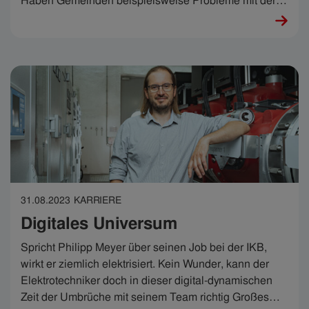
Haben Gemeinden beispielsweise Probleme mit der
Wasserversorgung, rückt Andreas aus, um sie bei der
Lösung zu unterstützen. Die Versorgung der
Bürger:innen mit dem Lebenselixier sicherzustellen,
hat höchste Priorität. Und die führt ihn auch nicht
selten hoch hinauf.
31.08.2023
KARRIERE
Digitales Universum
Spricht Philipp Meyer über seinen Job bei der IKB,
wirkt er ziemlich elektrisiert. Kein Wunder, kann der
Elektrotechniker doch in dieser digital-dynamischen
Zeit der Umbrüche mit seinem Team richtig Großes