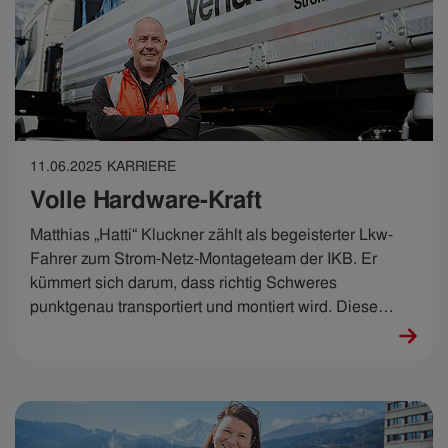
worden.“ Und sie hat sie genutzt.
11.06.2025
KARRIERE
Volle Hardware-Kraft
Matthias „Hatti“ Kluckner zählt als begeisterter Lkw-
Fahrer zum Strom-Netz-Montageteam der IKB. Er
kümmert sich darum, dass richtig Schweres
punktgenau transportiert und montiert wird. Diese
grobe Arbeit erfordert auch enorm viel Feingefühl. Seit
Ende März 2025 nutzt Matthias dafür den neuen E-Lkw
der IKB und sagt: „Ich bin hellauf begeistert.“