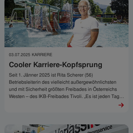
03.07.2025
KARRIERE
Cooler Karriere-Kopfsprung
Seit 1. Jänner 2025 ist Rita Scherer (56)
Betriebsleiterin des vielleicht außergewöhnlichsten
und mit Sicherheit größten Freibades in Österreichs
Westen – des IKB-Freibades Tivoli. „Es ist jeden Tag
faszinierend“, weiß sie um die Einzigartigkeit ihres
Arbeitsplatzes, den sie im Sommer mit zigtausenden
Menschen teilt. In erstaunlicher Windeseile hat Rita in
der IKB Karriere gemacht. Rita: „Ja, bei mir ist alles
schnell gegangen. Es ist mir die Möglichkeit gegeben