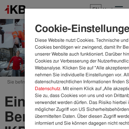
EN
Menü
Cookie-Einstellung
Diese Website nutzt Cookies. Technische und 
Cookies benötigen wir zwingend, damit Ihr Be
unserer Website auch funktioniert. Darüber hi
Cookies zur Verbesserung der Nutzerfreundlic
Webanalyse. Klicken Sie auf "Alle akzeptieren
nehmen Sie individuelle Einstellungen vor. Al
datenschutzrechtlichen Informationen finden S
Sie befinden sich hier:
ikb.at
Karriere
Einblicke
Datenschutz
. Mit einem Klick auf „Alle akzept
Sie zu, dass Cookies von uns und von Drittanb
Einblicke in die
verwendet werden dürfen. Das Risiko hierbei i
möglicher Zugriff von US Sicherheitsbehörden 
Berufswelten der
übermittelten Daten. Über diesen Zugriff werde
informiert und Sie können dagegen nicht recht