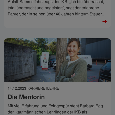
Abfall-Sammelfahrzeugs der IKB. „Ich bin überrascht,
total überrascht und begeistert“, sagt der erfahrene
Fahrer, der in seinen über 40 Jahren hinterm Steuer
zahlreiche technische Entwicklungssprünge miterlebt
hat. Zum jüngsten und vielleicht größten Sprung meint
er: „Das ist echt lässig.“ Stimmt.
14.12.2023
KARRIERE |
LEHRE
Die Mentorin
Mit viel Erfahrung und Feingespür steht Barbara Egg
den kaufmännischen Lehrlingen der IKB als