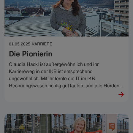
01.05.2025
KARRIERE
Die Pionierin
Claudia Hackl ist außergewöhnlich und ihr
Karriereweg in der IKB ist entsprechend
ungewöhnlich. Mit ihr lernte die IT im IKB-
Rechnungswesen richtig gut laufen, und alle Hürden
hin zur Digitalisierung elegant zu überspringen. Über
30 Jahre lang wuchs mit hartnäckig neugieriger
Analyse auch Claudias IKB-Expertise – und sie sagt:
„Was ich an der IKB so end-cool finde, ist diese irre
Vielfalt.“