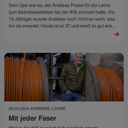
Sein Opa war es, der Andreas Probst für die Lehre
zum Betriebselektriker bei der IKB animiert hatte. Als
15-Jähriger wusste Andreas noch nicht so recht, was
ihn da erwartet. Heute ist er 37 und weiß so gut wie
alles über diesen urspannenden Job. Perfekt, denn
Andreas ist seit Anfang März als Gruppenleiter
Montage in einer Pole-Position, wenn es um die
Qualität des IKB-Stromnetzes geht.
08.03.2024
KARRIERE |
LEHRE
Mit jeder Faser