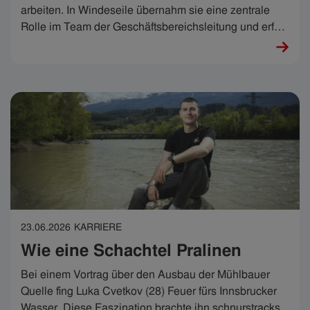
arbeiten. In Windeseile übernahm sie eine zentrale
Rolle im Team der Geschäftsbereichsleitung und erfüllt
ihr breites Aufgabengebiet mit viel Können und noch
mehr Menschlichkeit. „Ich habe die Chance
bekommen, mich beweisen zu dürfen“, sagt Julia,
„mein Job ist wirklich sehr, sehr, sehr spannend.“
23.06.2026
KARRIERE
Wie eine Schachtel Pralinen
Bei einem Vortrag über den Ausbau der Mühlbauer
Quelle fing Luka Cvetkov (28) Feuer fürs Innsbrucker
Wasser. Diese Faszination brachte ihn schnurstracks