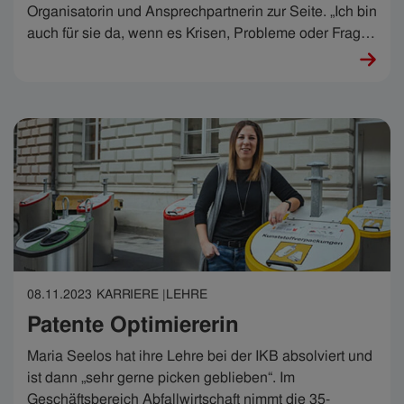
Organisatorin und Ansprechpartnerin zur Seite. „Ich bin
auch für sie da, wenn es Krisen, Probleme oder Fragen
gibt und begleite sie. Die Schritte müssen die
Lehrlinge aber selbst gehen“, sagt sie. Schöne Schritte
sind das – mitten hinein ins Leben.
08.11.2023
KARRIERE |
LEHRE
Patente Optimiererin​
Maria Seelos hat ihre Lehre bei der IKB absolviert und
ist dann „sehr gerne picken geblieben“. Im
Geschäftsbereich Abfallwirtschaft nimmt die 35-