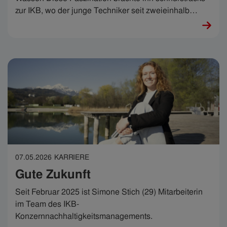
zur IKB, wo der junge Techniker seit zweieinhalb
Jahren im Geschäftsbereich Wasser arbeitet. „Es ist
wirklich nie monoton und es wird von Jahr zu Jahr
besser“, sagt er. Im Rahmen des IKB-Festes zum
Trinkwassertag am 12. Juni 2026 zeigt Luka, was er
meint.
07.05.2026
KARRIERE
Gute Zukunft
Seit Februar 2025 ist Simone Stich (29) Mitarbeiterin
im Team des IKB-
Konzernnachhaltigkeitsmanagements.