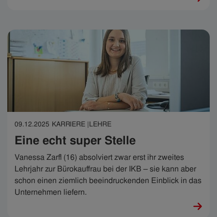
Lebenselixier, sind höchste Flexibilität, Genauigkeit
sowie Geschwindigkeit gefragt und Antonio weiß: „Das
ist kein Nine-to-five-Job.“ Genau das ist es, was ihm so
daran gefällt.
09.12.2025
KARRIERE |
LEHRE
Eine echt super Stelle
Vanessa Zarfl (16) absolviert zwar erst ihr zweites
Lehrjahr zur Bürokauffrau bei der IKB – sie kann aber
schon einen ziemlich beeindruckenden Einblick in das
Unternehmen liefern.