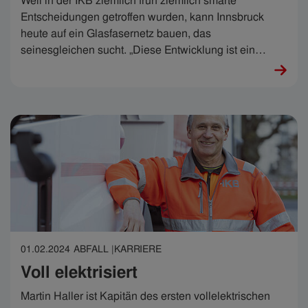
Weil in der IKB ziemlich früh ziemlich smarte
Entscheidungen getroffen wurden, kann Innsbruck
heute auf ein Glasfasernetz bauen, das
seinesgleichen sucht. „Diese Entwicklung ist ein
Hammer, ein Wahnsinn“, sagt Robert Koxeder. Der 56-
Jährige weiß wovon er spricht. Von Anfang an hat er
die Eroberung des blitzschnellen Internets durch die
IKB meisterhaft begleitet. Er ist mit ansteckender
Begeisterung dabei. Und mit jeder Faser.
01.02.2024
ABFALL |
KARRIERE
Voll elektrisiert
Martin Haller ist Kapitän des ersten vollelektrischen