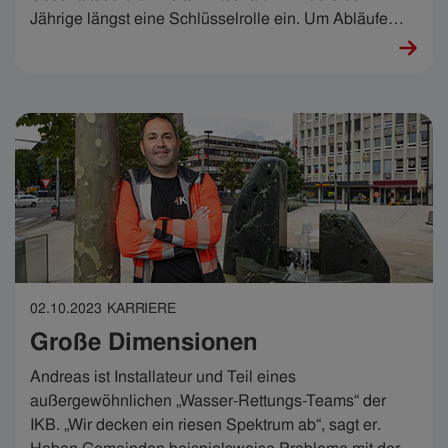
Jährige längst eine Schlüsselrolle ein. Um Abläufe
und Prozesse für Mitarbeiter:innen und Kund:innen zu
verbessern, verbindet sie das über Jahre gesammelte
Wissen geschickt mit Hausverstand und
außergewöhnlichen Kommunikations-Fähigkeiten​.
02.10.2023
KARRIERE
Große Dimensionen
Andreas ist Installateur und Teil eines
außergewöhnlichen „Wasser-Rettungs-Teams“ der
IKB. „Wir decken ein riesen Spektrum ab“, sagt er.