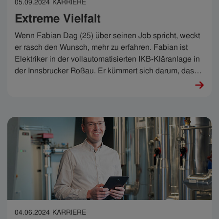
05.09.2024
KARRIERE
Extreme Vielfalt
Wenn Fabian Dag (25) über seinen Job spricht, weckt
er rasch den Wunsch, mehr zu erfahren. Fabian ist
Elektriker in der vollautomatisierten IKB-Kläranlage in
der Innsbrucker Roßau. Er kümmert sich darum, dass
sie rund läuft - rund um die Uhr. „Ohne Elektrik geht da
gar nichts“, sagt er. Das ist der Clou – und seine
Leidenschaft.
04.06.2024
KARRIERE