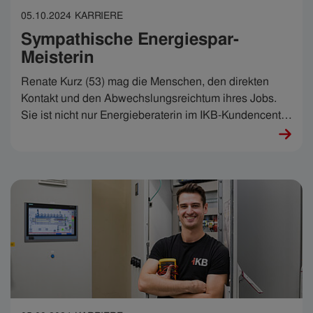
05.10.2024
KARRIERE
Sympathische Energiespar-
Meisterin
Renate Kurz (53) mag die Menschen, den direkten
Kontakt und den Abwechslungsreichtum ihres Jobs.
Sie ist nicht nur Energieberaterin im IKB-Kundencenter
und weiß genau, wie Strom gespart und dem Klima
Gutes getan werden kann. Sie ist auch
Ansprechpartnerin, wenn Kund:innen Probleme damit
haben, die Stromrechnung zu bezahlen – und sie sagt:
„Es ist richtig schön, helfen zu können.“