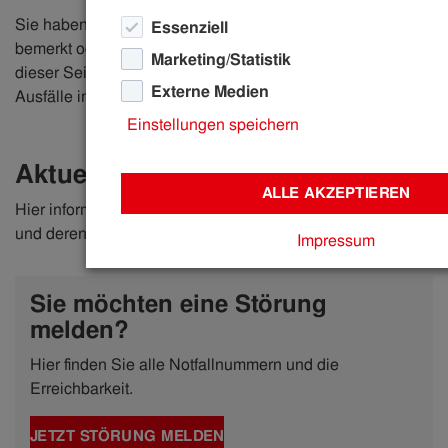
Sie haben einen Stromausfall, einen Wasserrohrbruch
Essenziell
bemerkt oder Probleme mit Ihrem Internetanschluss? Auf
Marketing/Statistik
dieser Seite finden Sie alle aktuellen Störungen und
Externe Medien
Ausfälle im Versorgungsgebiet der IKB auf einen Blick.
Einstellungen speichern
Aktuelle Störungen
ALLE AKZEPTIEREN
Hier informieren wir Sie laufend über aktuelle Störungen
und deren Behebung.
Impressum
Sie möchten eine Störung
melden?
Hier finden Sie alle Notfallnummern und die
Erreichbarkeit.
JETZT STÖRUNG MELDEN