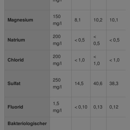
150
Magnesium
8,1
10,2
10,1
mg/I
200
<
Natrium
< 0,5
< 0,5
mg/I
0,5
200
<
Chlorid
< 1,0
< 1,0
mg/I
1,0
250
Sulfat
14,5
40,6
38,3
mg/I
1,5
Fluorid
< 0,10
0,13
0,12
mg/I
Bakteriologischer