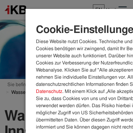
EN
Menü
Cookie-Einstellung
Diese Website nutzt Cookies. Technische und 
Cookies benötigen wir zwingend, damit Ihr Be
unserer Website auch funktioniert. Darüber hi
Cookies zur Verbesserung der Nutzerfreundlic
Webanalyse. Klicken Sie auf "Alle akzeptieren
nehmen Sie individuelle Einstellungen vor. Al
datenschutzrechtlichen Informationen finden S
Sie befinden sich hier:
ikb.at
Wasser & Abwasser
Datenschutz
. Mit einem Klick auf „Alle akzept
Wasserhärte Innsbruck
Sie zu, dass Cookies von uns und von Drittanb
verwendet werden dürfen. Das Risiko hierbei i
Wasserhärte
möglicher Zugriff von US Sicherheitsbehörden 
übermittelten Daten. Über diesen Zugriff werde
Innsbruck
informiert und Sie können dagegen nicht recht