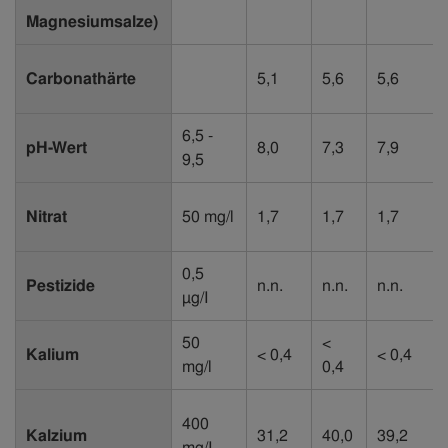
Magnesiumsalze)
Carbonathärte
5,1
5,6
5,6
6,5 -
pH-Wert
8,0
7,3
7,9
9,5
Nitrat
50 mg/l
1,7
1,7
1,7
0,5
Pestizide
n.n.
n.n.
n.n.
µg/I
50
<
Kalium
< 0,4
< 0,4
mg/l
0,4
400
Kalzium
31,2
40,0
39,2
mg/I