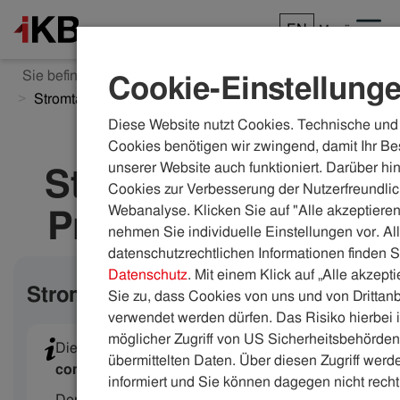
EN
Menü
Sie befinden sich hier:
ikb.at
Energie
Cookie-Einstellung
Stromtarife Privat
Diese Website nutzt Cookies. Technische und 
Cookies benötigen wir zwingend, damit Ihr Be
unserer Website auch funktioniert. Darüber hi
Stromprodukt für
Cookies zur Verbesserung der Nutzerfreundlic
Privatkund:innen
Webanalyse. Klicken Sie auf "Alle akzeptieren
nehmen Sie individuelle Einstellungen vor. Al
datenschutzrechtlichen Informationen finden S
Datenschutz
. Mit einem Klick auf „Alle akzept
Stromkostenrechner
Sie zu, dass Cookies von uns und von Drittanb
verwendet werden dürfen. Das Risiko hierbei i
möglicher Zugriff von US Sicherheitsbehörden 
Die Berechnung erfolgt mit dem Produkt
IKB-
übermittelten Daten. Über diesen Zugriff werde
comfort plus.
informiert und Sie können dagegen nicht recht
Der Sommer-Nieder-Arbeitspreis wird bei der