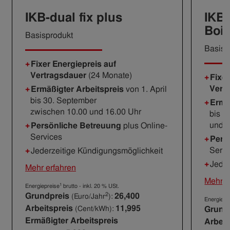
IKB-dual fix plus
IKB-
Boil
Basisprodukt
Basisp
Fixer Energiepreis auf
Vertragsdauer
(24 Monate)
Fixer
Vert
Ermäßigter Arbeitspreis
von 1. April
bis 30. September
Ermä
zwischen 10.00 und 16.00 Uhr
bis 3
und 1
Persönliche Betreuung
plus Online-
Services
Pers
Servi
Jederzeitige Kündigungsmöglichkeit
Jeder
Mehr erfahren
Mehr e
1
Energiepreise
brutto - inkl. 20 % USt.
2
Grundpreis
26,400
(Euro/Jahr
):
Energiepr
Arbeitspreis
11,995
(Cent/kWh):
Grund
Ermäßigter Arbeitspreis
Arbeit