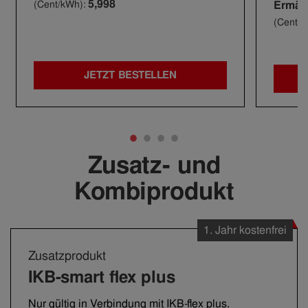
5,998
(Cent/kWh):
Ermäßi
(Cent/k
JETZT BESTELLEN
Zusatz- und
Kombiprodukt
1. Jahr kostenfrei
Zusatzprodukt
IKB-smart flex plus
Nur gültig in Verbindung mit IKB-flex plus.