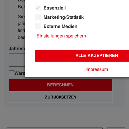
Berechnung nicht berücksichtigt.
Essenziell
Sie sind sich noch unsicher über Ihren
Marketing/Statistik
jährlichen Energieverbrauch? Keine Sorge, hier
Externe Medien
finden Sie die
Referenzmengen
für eine
Einstellungen speichern
bessere Orientierung.
Jahresverbrauch in kWh
ALLE AKZEPTIEREN
Impressum
Warmwasseraufbereitung mit Strom
BERECHNEN
ZURÜCKSETZEN