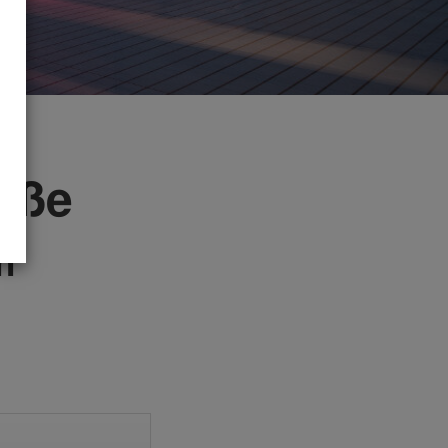
aße
n