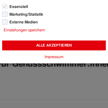
Essenziell
Marketing/Statistik
Externe Medien
nbad Amraser Straße
Einstellungen speichern
llenbad Amraser Str
ALLE AKZEPTIEREN
Impressum
Für Genussschwimmer:inne