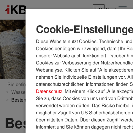
EN
Menü
Cookie-Einstellung
Diese Website nutzt Cookies. Technische und 
Cookies benötigen wir zwingend, damit Ihr Be
unserer Website auch funktioniert. Darüber hi
Cookies zur Verbesserung der Nutzerfreundlic
Webanalyse. Klicken Sie auf "Alle akzeptieren
nehmen Sie individuelle Einstellungen vor. Al
datenschutzrechtlichen Informationen finden S
Sie befinden sich hier:
ikb.at
Wasser & Abwasser
Datenschutz
. Mit einem Klick auf „Alle akzept
Wasser- und Kanalanschluss
Sie zu, dass Cookies von uns und von Drittanb
Bestehenden Anschluss an-/abmelden
verwendet werden dürfen. Das Risiko hierbei i
möglicher Zugriff von US Sicherheitsbehörden 
Bestehenden
übermittelten Daten. Über diesen Zugriff werde
informiert und Sie können dagegen nicht recht