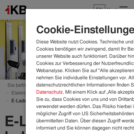
EN
Menü
Cookie-Einstellung
Diese Website nutzt Cookies. Technische und 
Cookies benötigen wir zwingend, damit Ihr Be
unserer Website auch funktioniert. Darüber hi
Cookies zur Verbesserung der Nutzerfreundlic
Webanalyse. Klicken Sie auf "Alle akzeptieren
nehmen Sie individuelle Einstellungen vor. Al
datenschutzrechtlichen Informationen finden S
Sie befinden sich hier:
ikb.at
Energie
Datenschutz
. Mit einem Klick auf „Alle akzept
Elektromobilität der IKB
Sie zu, dass Cookies von uns und von Drittanb
E-Ladekarte, E-Lade-App & E-Tarife
verwendet werden dürfen. Das Risiko hierbei i
möglicher Zugriff von US Sicherheitsbehörden 
E-Ladekarte, E-
übermittelten Daten. Über diesen Zugriff werde
informiert und Sie können dagegen nicht recht