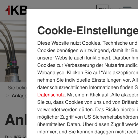
EN
Menü
Cookie-Einstellung
Diese Website nutzt Cookies. Technische und 
Cookies benötigen wir zwingend, damit Ihr Be
unserer Website auch funktioniert. Darüber hi
Cookies zur Verbesserung der Nutzerfreundlic
Webanalyse. Klicken Sie auf "Alle akzeptieren
nehmen Sie individuelle Einstellungen vor. Al
datenschutzrechtlichen Informationen finden S
Sie befinden sich hier:
ikb.at
Energie
Datenschutz
. Mit einem Klick auf „Alle akzept
Anlagenservice
Sie zu, dass Cookies von uns und von Drittanb
verwendet werden dürfen. Das Risiko hierbei i
Anlagenservice
möglicher Zugriff von US Sicherheitsbehörden 
übermittelten Daten. Über diesen Zugriff werde
informiert und Sie können dagegen nicht recht
Die IKB ist der regionale Experte für Energie und bietet