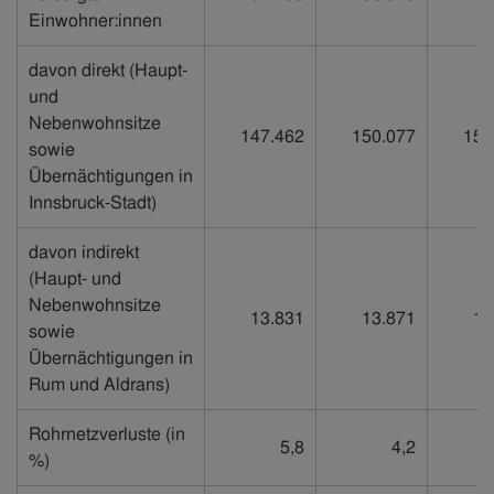
Einwohner:innen
davon direkt (Haupt-
und
Nebenwohnsitze
147.462
150.077
151
sowie
Übernächtigungen in
Innsbruck-Stadt)
davon indirekt
(Haupt- und
Nebenwohnsitze
13.831
13.871
13
sowie
Übernächtigungen in
Rum und Aldrans)
Rohrnetzverluste (in
5,8
4,2
%)