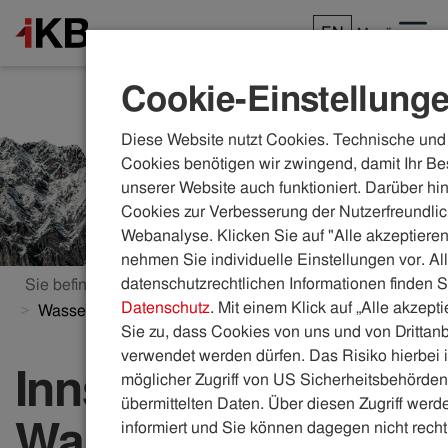
EN
Menü
Cookie-Einstellung
Diese Website nutzt Cookies. Technische und 
Cookies benötigen wir zwingend, damit Ihr Be
unserer Website auch funktioniert. Darüber hi
Cookies zur Verbesserung der Nutzerfreundlic
Webanalyse. Klicken Sie auf "Alle akzeptieren
nehmen Sie individuelle Einstellungen vor. Al
datenschutzrechtlichen Informationen finden S
Sie befinden sich hier:
ikb.at
Wasser & Abwasser
Datenschutz
. Mit einem Klick auf „Alle akzept
Wasserqualität Innsbruck
Sie zu, dass Cookies von uns und von Drittanb
verwendet werden dürfen. Das Risiko hierbei i
Innsbrucker
möglicher Zugriff von US Sicherheitsbehörden 
übermittelten Daten. Über diesen Zugriff werde
Wasser
informiert und Sie können dagegen nicht recht