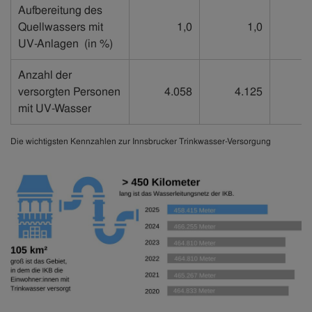
Aufbereitung des
Quellwassers mit
1,0
1,0
UV-Anlagen
(in %)
Anzahl der
versorgten Personen
4.058
4.125
6
mit UV-Wasser
Die wichtigsten Kennzahlen zur Innsbrucker Trinkwasser-Versorgung