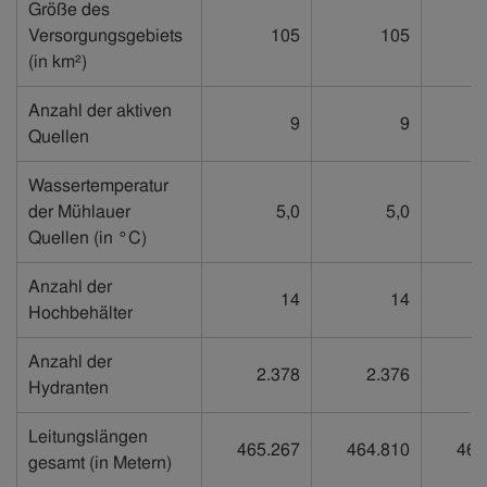
Größe des
Versorgungsgebiets
105
105
(in km²)
Anzahl der aktiven
9
9
Quellen
Wassertemperatur
der Mühlauer
5,0
5,0
Quellen (in °C)
Anzahl der
14
14
Hochbehälter
Anzahl der
2.378
2.376
2
Hydranten
Leitungslängen
465.267
464.810
464
gesamt (in Metern)