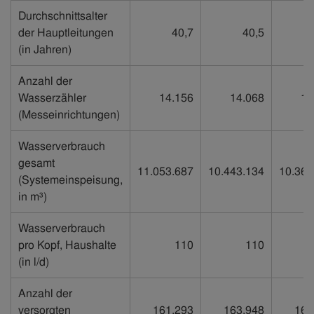
Durchschnittsalter
der Hauptleitungen
40,7
40,5
(in Jahren)
Anzahl der
Wasserzähler
14.156
14.068
14
(Messeinrichtungen)
Wasserverbrauch
gesamt
11.053.687
10.443.134
10.362
(Systemeinspeisung,
in m³)
Wasserverbrauch
pro Kopf, Haushalte
110
110
(in l/d)
Anzahl der
versorgten
161.293
163.948
165