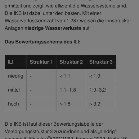
ermittelt und zeigt, wie effizient die Wassersysteme sind.
Die IKB ist dabei unter den besten. Mit einer
Wasserverlustkennzahl von 1,287 weisen die Innsbrucker
Anlagen
niedrige Wasserverluste
auf.
Das Bewertungsschema des ILI:
ILI
Struktur 1
Struktur 2
Struktur 3
niedrig
-
< 1,1
< 1,9
mittel
-
1,1–1,8
1,9–3,2
hoch
-
> 1,8
> 3,2
Die IKB ist laut dieser Bewertungstabelle der
Versorgungsstruktur 3 zuzuordnen und als „niedrig“
eingestuft. (Quelle: ÖVGW W63, Februar 2022, Seite 19).