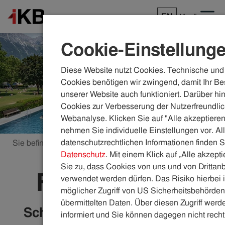
EN
Menü
Cookie-Einstellung
Diese Website nutzt Cookies. Technische und 
Cookies benötigen wir zwingend, damit Ihr Be
unserer Website auch funktioniert. Darüber hi
Cookies zur Verbesserung der Nutzerfreundlic
Webanalyse. Klicken Sie auf "Alle akzeptieren
nehmen Sie individuelle Einstellungen vor. Al
datenschutzrechtlichen Informationen finden S
Sie befinden sich hier:
ikb.at
Bäder
Freibad Tivoli
Datenschutz
. Mit einem Klick auf „Alle akzept
Sie zu, dass Cookies von uns und von Drittanb
Freibad Tivoli
verwendet werden dürfen. Das Risiko hierbei i
möglicher Zugriff von US Sicherheitsbehörden 
übermittelten Daten. Über diesen Zugriff werde
Schwimmen, Sport und Spaß
informiert und Sie können dagegen nicht recht