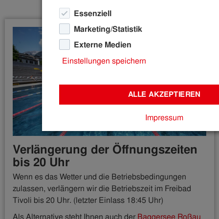
Essenziell
Marketing/Statistik
Externe Medien
Einstellungen speichern
ALLE AKZEPTIEREN
Impressum
Verlängerung der Öffnungszeiten
bis 20 Uhr
Wenn es das Wetter und die Betriebsbedingungen
zulassen, verlängern wir die Betriebszeit im Freibad
Tivoli bis 20 Uhr. (letzter Einlass 18:45 Uhr)
Als Alternative steht Ihnen auch der
Baggersee Roßau