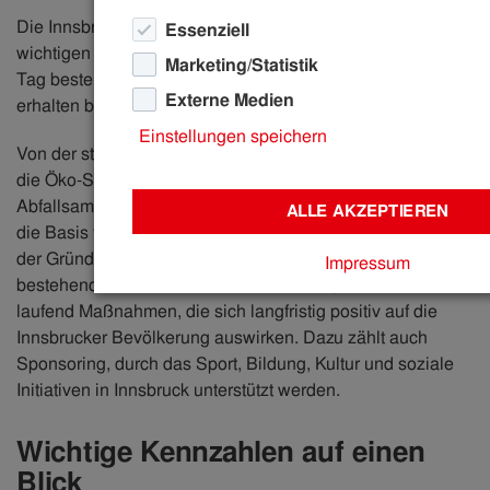
Die Innsbrucker Kommunalbetriebe AG (IKB) leistet einen
Essenziell
wichtigen Beitrag dazu, dass Innsbrucks Infrastruktur jeden
Marketing/Statistik
Tag bestens funktioniert und für die nächsten Generationen
Externe Medien
erhalten bleibt.
Einstellungen speichern
Von der stabilen Trinkwasser- und Internetversorgung über
die Öko-Stromerzeugung bis zur Abwasserentsorgung,
Abfallsammlung und zum Betrieb der Bäder liefert die IKB
ALLE AKZEPTIEREN
die Basis für eine hohe Lebensqualität in Innsbruck. Seit
der Gründung im Jahr 1994 hält sie nicht nur den
Impressum
bestehenden Betrieb verlässlich aufrecht, sondern setzt
laufend Maßnahmen, die sich langfristig positiv auf die
Innsbrucker Bevölkerung auswirken. Dazu zählt auch
Sponsoring, durch das Sport, Bildung, Kultur und soziale
Initiativen in Innsbruck unterstützt werden.
Wichtige Kennzahlen auf einen
Blick