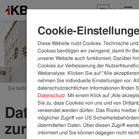
EN
Menü
Cookie-Einstellung
Diese Website nutzt Cookies. Technische und 
Cookies benötigen wir zwingend, damit Ihr Be
unserer Website auch funktioniert. Darüber hi
Cookies zur Verbesserung der Nutzerfreundlic
Webanalyse. Klicken Sie auf "Alle akzeptieren
nehmen Sie individuelle Einstellungen vor. Al
datenschutzrechtlichen Informationen finden S
Sie befinden sich hier:
ikb.at
Daten und Fakten
Datenschutz
. Mit einem Klick auf „Alle akzept
Sie zu, dass Cookies von uns und von Drittanb
Daten und Fakten
verwendet werden dürfen. Das Risiko hierbei i
möglicher Zugriff von US Sicherheitsbehörden 
zur IKB
übermittelten Daten. Über diesen Zugriff werde
informiert und Sie können dagegen nicht recht