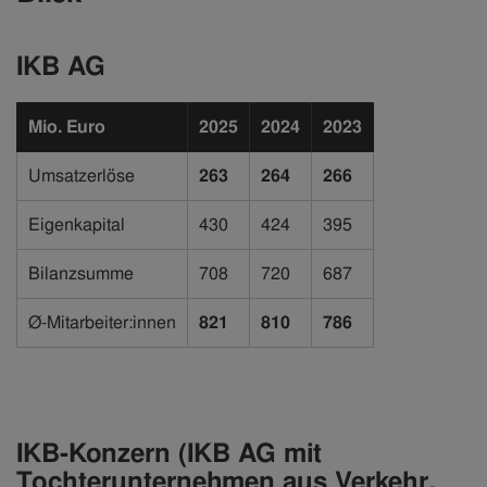
IKB AG
Mio. Euro
2025
2024
2023
Umsatzerlöse
263
264
266
Eigenkapital
430
424
395
Bilanzsumme
708
720
687
Ø-Mitarbeiter:innen
821
810
786
IKB-Konzern (IKB AG mit
Tochterunternehmen aus Verkehr,