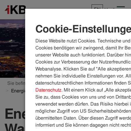
EN
Menü
Cookie-Einstellung
Diese Website nutzt Cookies. Technische und 
Cookies benötigen wir zwingend, damit Ihr Be
unserer Website auch funktioniert. Darüber hi
Cookies zur Verbesserung der Nutzerfreundlic
Webanalyse. Klicken Sie auf "Alle akzeptieren
nehmen Sie individuelle Einstellungen vor. Al
datenschutzrechtlichen Informationen finden S
Sie befinden sich hier:
ikb.at
Themenwelten
Datenschutz
. Mit einem Klick auf „Alle akzept
Energielenkung: Was passiert im Ernstfall?
Sie zu, dass Cookies von uns und von Drittanb
verwendet werden dürfen. Das Risiko hierbei i
Energielenkung:
möglicher Zugriff von US Sicherheitsbehörden 
übermittelten Daten. Über diesen Zugriff werde
Was passiert im
informiert und Sie können dagegen nicht recht