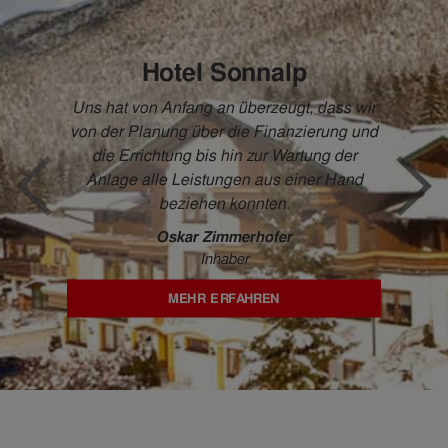
Hotel Sonnalp
Uns hat von Anfang an überzeugt, dass wir
von der Planung über die Finanzierung und
die Errichtung bis hin zur Wartung der
Anlage alle Leistungen aus einer Hand
beziehen konnten.
Oskar Zimmerhofer
Inhaber
MEHR ERFAHREN