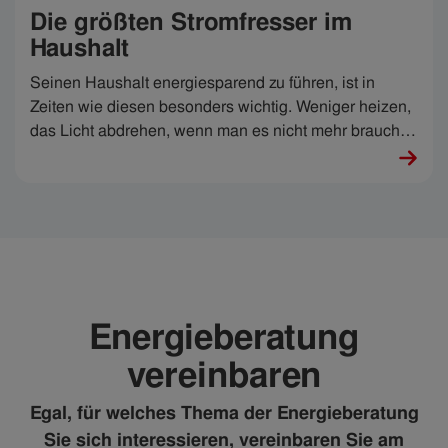
Die größten Stromfresser im
Haushalt
Seinen Haushalt energiesparend zu führen, ist in
Zeiten wie diesen besonders wichtig. Weniger heizen,
das Licht abdrehen, wenn man es nicht mehr braucht,
Geschirrspüler nur vollgeräumt einschalten etc.: Im
Grunde ist es nicht so schwierig, Energie zu sparen.
Wären da nicht die einen oder anderen Stromfresser
im Haushalt, die die Energiekosten ordentlich in die
Höhe treiben können. Welche die größten
Stromfresser sind, wie Sie diese identifizieren und wie
Sie wirklich Energie sparen können, erfahren Sie hier.
Energieberatung
vereinbaren
Egal, für welches Thema der Energieberatung
Sie sich interessieren, vereinbaren Sie am