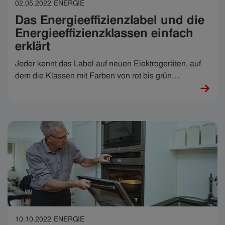
02.05.2022
ENERGIE
Das Energieeffizienzlabel und die
Energieeffizienzklassen einfach
erklärt
Jeder kennt das Label auf neuen Elektrogeräten, auf
dem die Klassen mit Farben von rot bis grün
gekennzeichnet sind. Rein assoziativ ist grün natürlich
gut und rot schlecht - aber was genau sagt uns dieses
Label, auch Energielabel genannt, aus und sollte man
der Energieeffizienzklasse vielleicht schon beim Kauf
mehr Beachtung schenken?
10.10.2022
ENERGIE