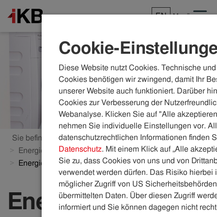
EN
Menü
Cookie-Einstellung
Diese Website nutzt Cookies. Technische und 
Cookies benötigen wir zwingend, damit Ihr Be
unserer Website auch funktioniert. Darüber hi
Cookies zur Verbesserung der Nutzerfreundlic
Webanalyse. Klicken Sie auf "Alle akzeptieren
nehmen Sie individuelle Einstellungen vor. Al
datenschutzrechtlichen Informationen finden S
Sie befinden sich hier:
ikb.at
Energie
Datenschutz
. Mit einem Klick auf „Alle akzept
Energieberatung
Aktuelle Energiespartipps
Sie zu, dass Cookies von uns und von Drittanb
Energiesparen beim Waschen und Trocknen
verwendet werden dürfen. Das Risiko hierbei i
möglicher Zugriff von US Sicherheitsbehörden 
Energiesparen
übermittelten Daten. Über diesen Zugriff werde
informiert und Sie können dagegen nicht recht