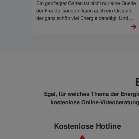
Ein gepflegter Garten ist nicht nur eine Quelle
der Freude, sondern kann auch ein Ort sein,
der ganz schön viel Energie benötigt. Und
damit meinen wir nicht den Schweiß, der
beim Heckenschneiden entsteht, sondern
ganz schön viel Wasser und Strom, die in
unseren grünen Oasen fließen. Daher haben
wir heute 7 Tipps zum Strom- und
Wassersparen im Garten für Sie.
Egal, für welches Thema der Energie
kostenlose Online-Videoberatung
Kostenlose Hotline