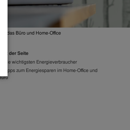
 für das Büro und Home-Office
halt der Seite
Die wichtigsten Energieverbraucher
Tipps zum Energiesparen im Home-Office und
Büro