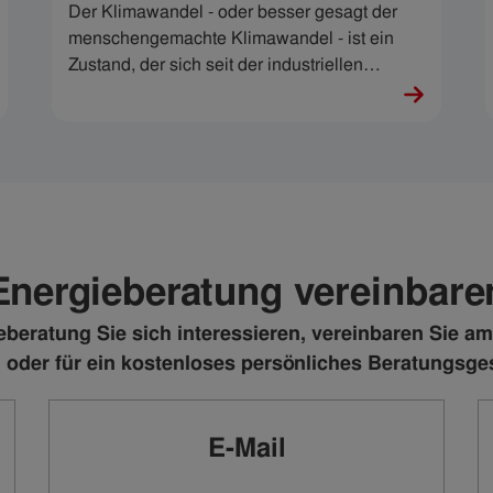
Der Klimawandel - oder besser gesagt der
menschengemachte Klimawandel - ist ein
Zustand, der sich seit der industriellen
Revolution 1750 immer weiter
aufgeschaukelt hat. Jeder einzelne von uns
nimmt Einfluss auf die Treibhausgase in der
Atmosphäre und somit auch auf das Klima.
Energieberatung vereinbare
beratung Sie sich interessieren, vereinbaren Sie am
 oder für ein kostenloses persönliches Beratungsg
E-Mail