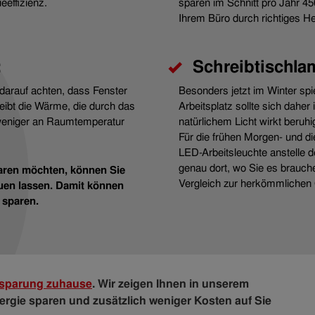
eeffizienz.
sparen im Schnitt pro Jahr 
Ihrem Büro durch richtiges 
:
Schreibtischlam
 darauf achten, dass Fenster
Besonders jetzt im Winter spie
eibt die Wärme, die durch das
Arbeitsplatz sollte sich dahe
weniger an Raumtemperatur
natürlichem Licht wirkt beruh
Für die frühen Morgen- und d
LED-Arbeitsleuchte anstelle 
genau dort, wo Sie es brauc
paren möchten, können Sie
Vergleich zur herkömmlichen G
auen lassen. Damit können
 sparen.
sparung zuhause
. Wir zeigen Ihnen in unserem
nergie sparen und zusätzlich weniger Kosten auf Sie