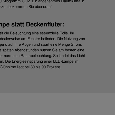
450 Kilogramm CO2. Ein angenehmes Raumklima in
Heizen bekommen Sie obendrauf.
pe statt Deckenfluter:
lt die Beleuchtung eine essenzielle Rolle. Ihr
r idealerweise am Fenster befinden. Die Nutzung von
igend auf Ihre Augen und spart eine Menge Strom.
ie späten Abendstunden nutzen Sie am besten eine
der normalen Raumbeleuchtung. So landet das Licht
hen. Die Energieeinsparung einer LED-Lampe im
lühbirne liegt bei 80 bis 90 Prozent.