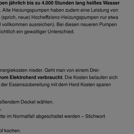
mpen
jährlich bis zu 4.000 Stunden lang heißes Wasser
st. Alte Heizungspumpen haben zudem eine Leistung von
e (sprich, neue) Hocheffizienz-Heizungspumpen nur etwa
all vollkommen ausreichen). Bei diesen neueren Pumpen
htlich ein gewaltiger Unterschied.
nergiekosten nieder. Geht man von einem Drei-
vom Elektroherd verbraucht
. Die Kosten belaufen sich
bei der Essenszubereitung mit dem Herd Kosten sparen
ließendem Deckel wählen.
.
latte im Normalfall abgeschaltet werden – Stichwort
pf kochen.