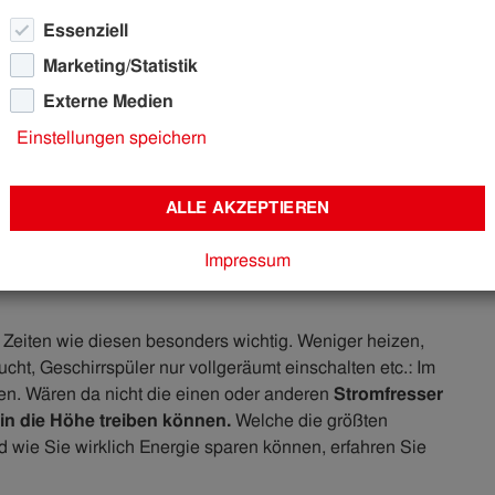
Essenziell
Marketing/Statistik
Externe Medien
rgieberatung
Aktuelle Energiespartipps
Die 10 größten S
Einstellungen speichern
romfresser im
ALLE AKZEPTIEREN
Impressum
n Zeiten wie diesen besonders wichtig. Weniger heizen,
ht, Geschirrspüler nur vollgeräumt einschalten etc.: Im
ren. Wären da nicht die einen oder anderen
Stromfresser
 in die Höhe treiben können.
Welche die größten
nd wie Sie wirklich Energie sparen können, erfahren Sie