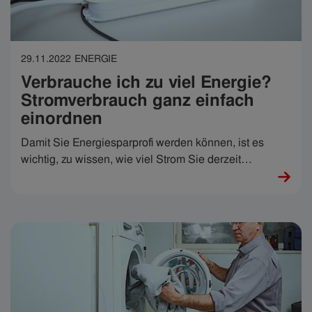
29.11.2022
ENERGIE
Verbrauche ich zu viel Energie?
Stromverbrauch ganz einfach
einordnen
Damit Sie Energiesparprofi werden können, ist es
wichtig, zu wissen, wie viel Strom Sie derzeit
verbrauchen. Und – noch wichtiger – einzuordnen, ob
das gut oder schlecht ist. Wir haben hier daher für Sie
abgebildet, wieviel Strom die Österreicher:innen
durchschnittlich verbrauchen. So können Sie Ihren
persönlichen Energieverbrauch ganz einfach
einordnen: Sind Sie Energiesparprofi oder können Sie
noch an einigen Schrauben drehen, um Ihr Zuhause
oder Ihr Büro energieeffizienter zu machen?