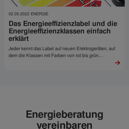
02.05.2022
ENERGIE
Das Energieeffizienzlabel und die
Energieeffizienzklassen einfach
erklärt
Jeder kennt das Label auf neuen Elektrogeräten, auf
dem die Klassen mit Farben von rot bis grün
gekennzeichnet sind. Rein assoziativ ist grün natürlich
gut und rot schlecht - aber was genau sagt uns dieses
Label, auch Energielabel genannt, aus und sollte man
der Energieeffizienzklasse vielleicht schon beim Kauf
mehr Beachtung schenken?
Energieberatung
vereinbaren