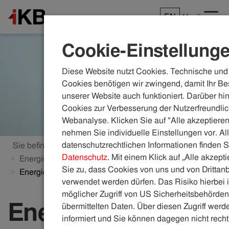
EN
Menü
Cookie-Einstellung
Diese Website nutzt Cookies. Technische und 
Cookies benötigen wir zwingend, damit Ihr Be
unserer Website auch funktioniert. Darüber hi
Cookies zur Verbesserung der Nutzerfreundlic
Webanalyse. Klicken Sie auf "Alle akzeptieren
nehmen Sie individuelle Einstellungen vor. Al
datenschutzrechtlichen Informationen finden S
Sie befinden sich hier:
ikb.at
Energie
Datenschutz
. Mit einem Klick auf „Alle akzept
Energieberatung
Aktuelle Energiespartipps
Sie zu, dass Cookies von uns und von Drittanb
Energiesparmythen und Fehler beim Stromsparen
verwendet werden dürfen. Das Risiko hierbei i
möglicher Zugriff von US Sicherheitsbehörden 
Energiesparmythe
übermittelten Daten. Über diesen Zugriff werde
informiert und Sie können dagegen nicht recht