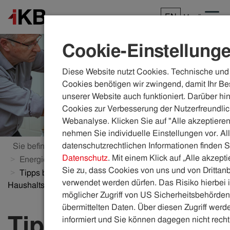
EN
Menü
Cookie-Einstellung
Diese Website nutzt Cookies. Technische und 
Cookies benötigen wir zwingend, damit Ihr Be
unserer Website auch funktioniert. Darüber hi
Cookies zur Verbesserung der Nutzerfreundlic
Webanalyse. Klicken Sie auf "Alle akzeptieren
nehmen Sie individuelle Einstellungen vor. Al
datenschutzrechtlichen Informationen finden S
Sie befinden sich hier:
ikb.at
Energie
Datenschutz
. Mit einem Klick auf „Alle akzept
Energieberatung
Aktuelle Energiespartipps
Sie zu, dass Cookies von uns und von Drittanb
Tipps beim Kauf von energiesparenden
verwendet werden dürfen. Das Risiko hierbei i
Haushaltsgeräten
möglicher Zugriff von US Sicherheitsbehörden 
übermittelten Daten. Über diesen Zugriff werde
Tipps beim Kauf
informiert und Sie können dagegen nicht recht