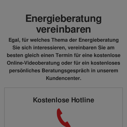
erfahren Sie in 11 nützlichen Tipps, wie mit einem
Warmwasserboiler Strom gespart werden kann, um
den Stromverbrauch in Ihrem Haushalt zu senken.
Energieberatung
vereinbaren
Egal, für welches Thema der Energieberatung
Sie sich interessieren, vereinbaren Sie am
besten gleich einen Termin für eine kostenlose
Online-Videoberatung oder für ein kostenloses
persönliches Beratungsgespräch in unserem
Kundencenter.
Kostenlose Hotline