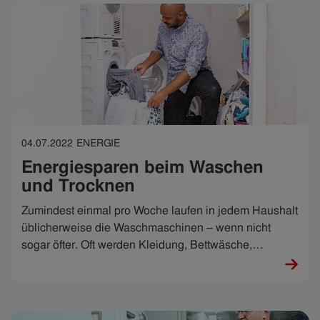
04.07.2022
ENERGIE
Energiesparen beim Waschen
und Trocknen
Zumindest einmal pro Woche laufen in jedem Haushalt
üblicherweise die Waschmaschinen – wenn nicht
sogar öfter. Oft werden Kleidung, Bettwäsche,
Handtücher & Co. anschließend noch maschinell
getrocknet. Wie oft und wie Sie waschen sollten und
welche Tipps wir zum Waschen und Trocknen mit Ihrer
Waschmaschine haben, erfahren Sie hier. Wir zeigen