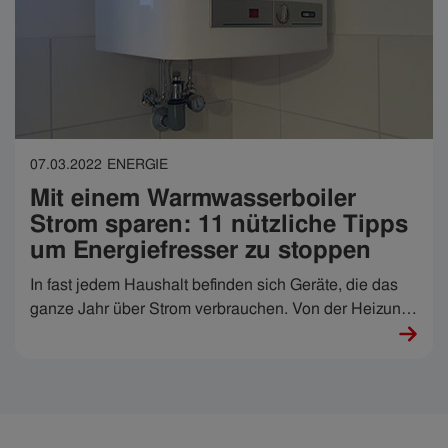
07.03.2022
ENERGIE
Mit einem Warmwasserboiler
Strom sparen: 11 nützliche Tipps
um Energiefresser zu stoppen
In fast jedem Haushalt befinden sich Geräte, die das
ganze Jahr über Strom verbrauchen. Von der Heizung
über Boiler bis hin zu Haushaltsgeräten - der
Stromverbrauch pro Gerät und Jahr kann je nach
Energiepreis sehr hoch sein. Eines der Geräte, das am
meisten Strom verbraucht, ist der Warmwasserboiler -
der Stromfresser in jedem Haushalt. In diesem Artikel