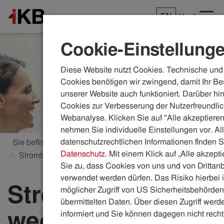
EN
Menü
Cookie-Einstellung
Diese Website nutzt Cookies. Technische und 
Cookies benötigen wir zwingend, damit Ihr Be
unserer Website auch funktioniert. Darüber hi
Cookies zur Verbesserung der Nutzerfreundlic
Webanalyse. Klicken Sie auf "Alle akzeptieren
nehmen Sie individuelle Einstellungen vor. Al
datenschutzrechtlichen Informationen finden S
Sie befinden sich hier:
ikb.at
Energie
Datenschutz
. Mit einem Klick auf „Alle akzept
Stromtarife Business
Zu IKB-Strom wechseln
Sie zu, dass Cookies von uns und von Drittanb
verwendet werden dürfen. Das Risiko hierbei i
Stromanbieter
möglicher Zugriff von US Sicherheitsbehörden 
übermittelten Daten. Über diesen Zugriff werde
wechseln
informiert und Sie können dagegen nicht recht