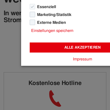
Essenziell
In wenigen Schritten IKB-
Marketing/Statistik
Stromkund:in werden
Externe Medien
Einstellungen speichern
ALLE AKZEPTIEREN
Impressum
Kostenlose Hotline