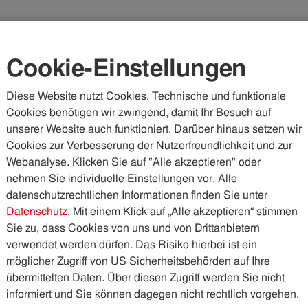
Karriere
Kundenportal
Vorteilswelt
Cookie-Einstellungen
Diese Website nutzt Cookies. Technische und funktionale
Cookies benötigen wir zwingend, damit Ihr Besuch auf
WASSER & ABWASSER
KÄLTE & WÄRME
PHOTOVOLTA
unserer Website auch funktioniert. Darüber hinaus setzen wir
Cookies zur Verbesserung der Nutzerfreundlichkeit und zur
blicke
Cooler Karriere-Kopfsprung
Webanalyse. Klicken Sie auf "Alle akzeptieren" oder
nehmen Sie individuelle Einstellungen vor. Alle
datenschutzrechtlichen Informationen finden Sie unter
e-Kopfsprung
Datenschutz
. Mit einem Klick auf „Alle akzeptieren“ stimmen
Sie zu, dass Cookies von uns und von Drittanbietern
verwendet werden dürfen. Das Risiko hierbei ist ein
sleiterin des vielleicht außergewöhnlichsten und mit
möglicher Zugriff von US Sicherheitsbehörden auf Ihre
en – des IKB-Freibades Tivoli. „Es ist jeden Tag
übermittelten Daten. Über diesen Zugriff werden Sie nicht
hres Arbeitsplatzes, den sie im Sommer mit zigtausenden
informiert und Sie können dagegen nicht rechtlich vorgehen.
a in der IKB Karriere gemacht. Rita: „Ja, bei mir ist alles