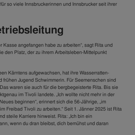
r so viele Innsbruckerinnen und Innsbrucker seit ihrer
triebsleitung
 der Kasse angefangen habe zu arbeiten“, sagt Rita und
 den Platz, der zu ihrem Arbeitsleben-Mittelpunkt
n Seen Kärntens aufgewachsen, hat ihre Wasserratten-
t und frühen Jugend Schwimmerin. Für Seemenschen sind
as waren sie auch für die bergbegeisterte Rita. Bis sie
genau im Tivoli landete. „Ich wollte nicht mehr in der
eues beginnen“, erinnert sich die 56-Jährige, „im
 Freibad Tivoli zu arbeiten.“ Seit 1. Jänner 2025 ist Rita
d steile Karriere hinweist. Rita: „Ich bin ein
kann, wenn du dran bleibst, dich bemühst und daran