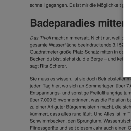
schnell gegangen. Es ist mir die Möglichkeit geg
Badeparadies mitten 
Das Tivoli
macht nimmersatt. Nicht nur, weil die
gesamte Wasserfläche beeindruckende 3.152 Quad
Quadratmeter große Platz-Schatz mitten in der S
Becken du bist, siehst du die Berge – und kein Ha
sagt Rita Scherer.
Sie muss es wissen, ist sie doch Betriebsleiterin
jeden Tag hier, wo sich an Sommertagen über 7.
Entspannungs- und sonstige Freilufthungrige t
über 7.000 Einwohner:innen, was die Relation 
zu einer Art guter Bürgermeisterin macht, die si
kümmert, dass alles rund läuft. Und Alles ist im Ti
Schwimmbecken, den Sprungturm, Wasserrutschen
Fitnessgeräte und seit diesem Jahr auch einen C