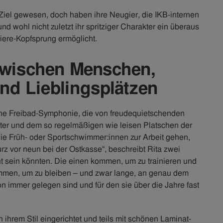
r Ziel gewesen, doch haben ihre Neugier, die IKB-internen
d wohl nicht zuletzt ihr spritziger Charakter ein überaus
riere-Kopfsprung ermöglicht.
 zwischen Menschen,
nd Lieblingsplätzen
che Freibad-Symphonie, die von freudequietschenden
ter und dem so regelmäßigen wie leisen Platschen der
e Früh- oder Sportschwimmer:innen zur Arbeit gehen,
z vor neun bei der Ostkasse“, beschreibt Rita zwei
ht sein könnten. Die einen kommen, um zu trainieren und
mmen, um zu bleiben – und zwar lange, an genau dem
n immer gelegen sind und für den sie über die Jahre fast
 ihrem Stil eingerichtet und teils mit schönen Laminat-