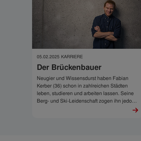
05.02.2025
KARRIERE
Der Brückenbauer
Neugier und Wissensdurst haben Fabian
Kerber (36) schon in zahlreichen Städten
leben, studieren und arbeiten lassen. Seine
Berg- und Ski-Leidenschaft zogen ihn jedoch
wie magisch zurück nach Tirol, wo er in der
IKB eine Punktlandung hinlegte.