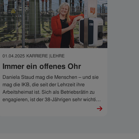
01.04.2025
KARRIERE |
LEHRE
Immer ein offenes Ohr
Daniela Staud mag die Menschen – und sie
mag die IKB, die seit der Lehrzeit ihre
Arbeitsheimat ist. Sich als Betriebsrätin zu
engagieren, ist der 38-Jährigen sehr wichtig
und das ist sehr schön für ihre Kolleg:innen.
„Ein offenes Ohr macht schon viel aus“, sagt
sie. Stimmt.