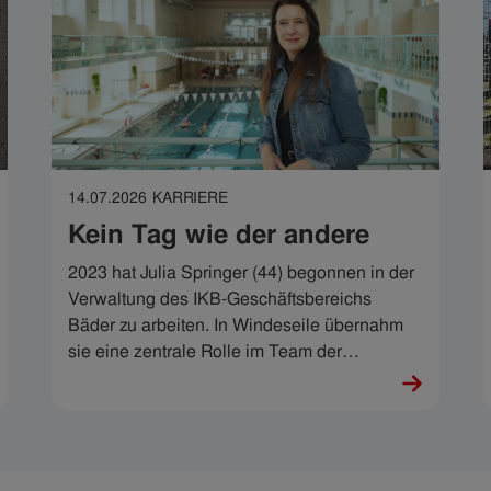
14.07.2026
KARRIERE
Kein Tag wie der andere
2023 hat Julia Springer (44) begonnen in der
Verwaltung des IKB-Geschäftsbereichs
Bäder zu arbeiten. In Windeseile übernahm
sie eine zentrale Rolle im Team der
Geschäftsbereichsleitung und erfüllt ihr
breites Aufgabengebiet mit viel Können und
noch mehr Menschlichkeit. „Ich habe die
Chance bekommen, mich beweisen zu
dürfen“, sagt Julia, „mein Job ist wirklich sehr,