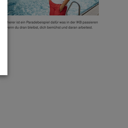
ta Scherer ist ein Paradebeispiel dafür was in der IKB passieren
nn, wenn du dran bleibst, dich bemühst und daran arbeitest.