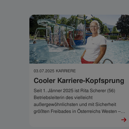
03.07.2025
KARRIERE
Cooler Karriere-Kopfsprung
Seit 1. Jänner 2025 ist Rita Scherer (56)
Betriebsleiterin des vielleicht
außergewöhnlichsten und mit Sicherheit
größten Freibades in Österreichs Westen –
des IKB-Freibades Tivoli. „Es ist jeden Tag
faszinierend“, weiß sie um die Einzigartigkeit