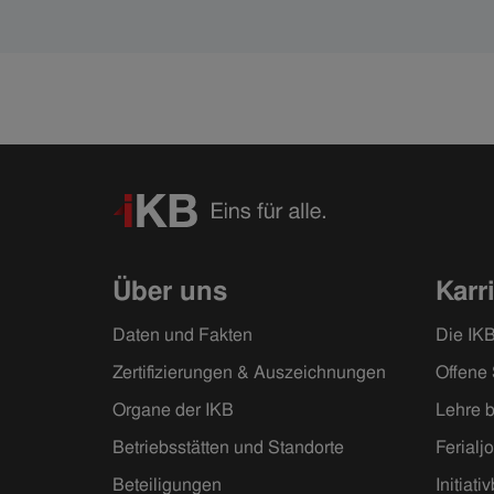
ihres Arbeitsplatzes, den sie im Sommer mit
zigtausenden Menschen teilt. In erstaunlicher
Windeseile hat Rita in der IKB Karriere
gemacht. Rita: „Ja, bei mir ist alles schnell
gegangen. Es ist mir die Möglichkeit gegeben
worden.“ Und sie hat sie genutzt.
Über uns
Karr
Daten und Fakten
Die IKB
Zertifizierungen & Auszeichnungen
Offene 
Organe der IKB
Lehre b
Betriebsstätten und Standorte
Ferialj
Beteiligungen
Initiat