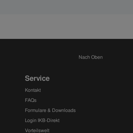
„Es ist wirklich nie monoton und es wird von
Jahr zu Jahr besser“, sagt er. Im Rahmen des
IKB-Festes zum Trinkwassertag am 12. Juni
2026 zeigt Luka, was er meint.
Nach Oben
Service
Kontakt
FAQs
Formulare & Downloads
Login IKB-Direkt
Vorteilswelt