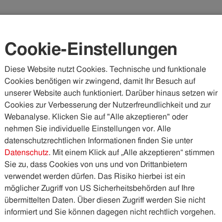
Karriere
Kundenportal
Vorteilswelt
Cookie-Einstellungen
Diese Website nutzt Cookies. Technische und funktionale
Cookies benötigen wir zwingend, damit Ihr Besuch auf
WASSER & ABWASSER
KÄLTE & WÄRME
PHOTOVOLTA
unserer Website auch funktioniert. Darüber hinaus setzen wir
Cookies zur Verbesserung der Nutzerfreundlichkeit und zur
blicke
Der Brückenbauer
Webanalyse. Klicken Sie auf "Alle akzeptieren" oder
nehmen Sie individuelle Einstellungen vor. Alle
datenschutzrechtlichen Informationen finden Sie unter
uer
Datenschutz
. Mit einem Klick auf „Alle akzeptieren“ stimmen
Sie zu, dass Cookies von uns und von Drittanbietern
verwendet werden dürfen. Das Risiko hierbei ist ein
möglicher Zugriff von US Sicherheitsbehörden auf Ihre
36) schon in zahlreichen Städten leben, studieren und
übermittelten Daten. Über diesen Zugriff werden Sie nicht
ft zogen ihn jedoch wie magisch zurück nach Tirol, wo er
informiert und Sie können dagegen nicht rechtlich vorgehen.
Account-Manager im Bereich Strom Vertrieb und