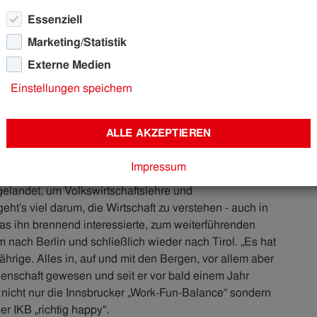
 gerne über Tellerränder – und sagt: „Ich bin richtig happy
Essenziell
tig wie er.
Marketing/Statistik
eg
Externe Medien
Einstellungen speichern
rlassen. Bis die IKB im März 2024 zu seinem Fixpunkt
on Fabian Kerber da schon einiges zu bieten. Breitenwang
Ni
ALLE AKZEPTIEREN
 von Innsbruck aus betrachtet „anderen“ Seite des
Mi
„r
die HTL in Jenbach besucht, in Breitenwang gearbeitet
Impressum
az zu gehen“, erzählt er. Über den zweiten Bildungsweg
 gelandet, um Volkswirtschaftslehre und
t’s viel darum, die Wirtschaft zu verstehen - auch in
was ihn brennend interessierte, zum weiterführenden
 nach Berlin und schließlich wieder nach Tirol. „Es hat
hrige. Alles in, auf und mit den Bergen, vor allem aber
enschaft gewesen und seit er vor bald einem Jahr
n nicht nur die Innsbrucker „Work-Fun-Balance“ sondern
r IKB „richtig happy“.