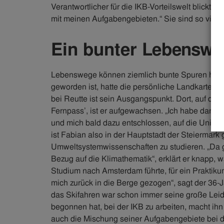
Verantwortlicher für die IKB-Vorteilswelt blickt er
mit meinen Aufgabengebieten.“ Sie sind so vielfäl
Ein bunter Lebensw
Lebenswege können ziemlich bunte Spuren hinte
geworden ist, hatte die persönliche Landkarte v
bei Reutte ist sein Ausgangspunkt. Dort, auf der
Fernpass’, ist er aufgewachsen. „Ich habe dann 
und mich bald dazu entschlossen, auf die Uni Gr
ist Fabian also in der Hauptstadt der Steiermark
Umweltsystemwissenschaften zu studieren. „Da geh
Bezug auf die Klimathematik“, erklärt er knapp, 
Studium nach Amsterdam führte, für ein Praktikum
mich zurück in die Berge gezogen“, sagt der 36-Jä
das Skifahren war schon immer seine große Leid
begonnen hat, bei der IKB zu arbeiten, macht ih
auch die Mischung seiner Aufgabengebiete bei de