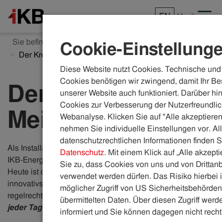
EN
Menü
Sie befinden sich hier:
ikb.at
Karriere
Einblicke
Cookie-Einstellung
Der Kreislauf-Meister
Diese Website nutzt Cookies. Technische und 
Cookies benötigen wir zwingend, damit Ihr Be
Der Kreislauf-
unserer Website auch funktioniert. Darüber hi
Cookies zur Verbesserung der Nutzerfreundlic
Meister
Webanalyse. Klicken Sie auf "Alle akzeptieren
nehmen Sie individuelle Einstellungen vor. Al
datenschutzrechtlichen Informationen finden S
Als Installateur begann
Stephan Schartner
2017 beim
Datenschutz
. Mit einem Klick auf „Alle akzept
IKB-Energieservice zu arbeiten und startete rasch durch.
Sie zu, dass Cookies von uns und von Drittanb
Heute ist der 39-Jährige unter anderem für eines der
verwendet werden dürfen. Das Risiko hierbei i
innovativsten Bio-Holzkraftwerke zuständig, brennt
möglicher Zugriff von US Sicherheitsbehörden 
regelrecht für nachhaltige Kreisläufe und sagt:
„Für mich ist
übermittelten Daten. Über diesen Zugriff werde
jeder Tag ein Lernprozess
– ein richtig spannender.“
​
informiert und Sie können dagegen nicht recht