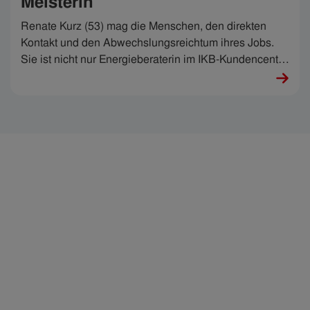
Meisterin
Renate Kurz (53) mag die Menschen, den direkten
Kontakt und den Abwechslungsreichtum ihres Jobs.
Sie ist nicht nur Energieberaterin im IKB-Kundencenter
und weiß genau, wie Strom gespart und dem Klima
Gutes getan werden kann. Sie ist auch
Ansprechpartnerin, wenn Kund:innen Probleme damit
haben, die Stromrechnung zu bezahlen – und sie sagt:
„Es ist richtig schön, helfen zu können.“