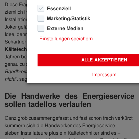
Diese Frage würde die Kandidat:innen der Millionenshow
Essenziell
ziemlich ins Schwitzen bringen: Was hat das
Marketing/Statistik
Installationshandwerk mit Pflanzenkohle zu tun? Na? Ein
Joker gefällig? Oder doch lieber direkt zur Antwort? Gute
Externe Medien
Idee, denn die Antwort ist echt sympathisch. Stephan
Einstellungen speichern
Schartner heißt sie. Stephan ist
Installateur und
Kältetechniker
. Als solcher hatte er sich vor rund fünf
Jahren bei der IKB beworben, beim Energieservice, um
ALLE AKZEPTIEREN
genau zu sein.
„Dieser Geschäftsbereich hat eine riesen
Bandbreite an Aufgaben, abwechslungsreicher geht es
Impressum
nicht“,
sagt Stephan.
Die Handwerke des Energieservice
sollen tadellos verlaufen
Ganz grob zusammengefasst und fast schon frech verkürzt
kümmern sich die Handwerker des Energieservice –
sieben Installateure plus ein Kältetechniker sind es –