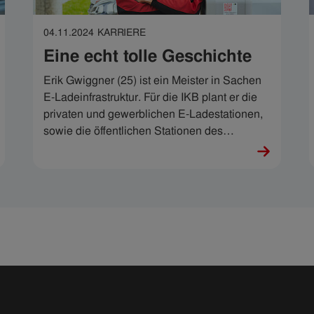
04.11.2024
KARRIERE
Eine echt tolle Geschichte
Erik Gwiggner (25) ist ein Meister in Sachen
E-Ladeinfrastruktur. Für die IKB plant er die
privaten und gewerblichen E-Ladestationen,
sowie die öffentlichen Stationen des
Tochterunternehmens e-laden Tirol GmbH. Er
ist von den technischen Quantensprüngen
genauso begeistert, wie vom Cruisen mit dem
Elektro-Auto und sagt: „Es ist extrem cool, als
junger Mensch in einem Bereich mitzuwirken,
der gerade im Entstehen ist.“ Ja, extrem cool
ist das.