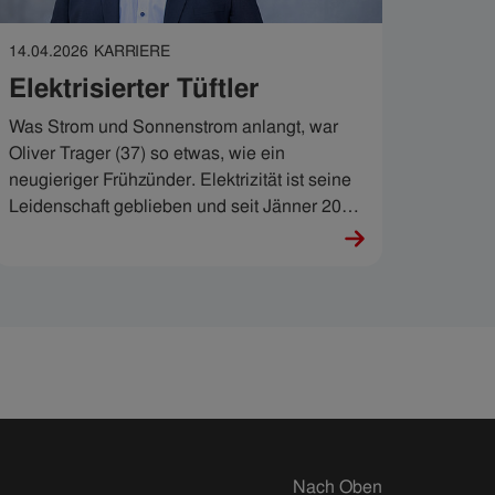
14.04.2026
KARRIERE
Elektrisierter Tüftler
Was Strom und Sonnenstrom anlangt, war
Oliver Trager (37) so etwas, wie ein
neugieriger Frühzünder. Elektrizität ist seine
Leidenschaft geblieben und seit Jänner 2025
kann er sie in der Geschäftsführung der IKB
Sonnenstrom GmbH mit großer
Verantwortung und allen Finessen ausleben.
Nach Oben