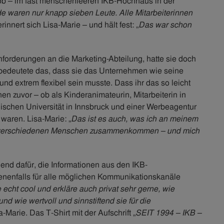
Job – im fast menschenleeren IKB-Hochhaus in der
 waren nur knapp sieben Leute. Alle Mitarbeiterinnen
 erinnert sich Lisa-Marie – und hält fest: „
Das war schon
forderungen an die Marketing-Abteilung, hatte sie doch
ie bedeutete das, dass sie das Unternehmen wie seine
 extrem flexibel sein musste. Dass ihr das so leicht
onen zuvor – ob als Kinderanimateurin, Mitarbeiterin in
nischen Universität in Innsbruck und einer Werbeagentur
waren. Lisa-Marie: „
Das ist es auch, was ich an meinem
len verschiedenen Menschen zusammenkommen – und mich
end dafür, die Informationen aus den IKB-
benenfalls für alle möglichen Kommunikationskanäle
 echt cool und erkläre auch privat sehr gerne, wie
nd wie wertvoll und sinnstiftend sie für die
sa-Marie. Das T-Shirt mit der Aufschrift „
SEIT 1994 – IKB –