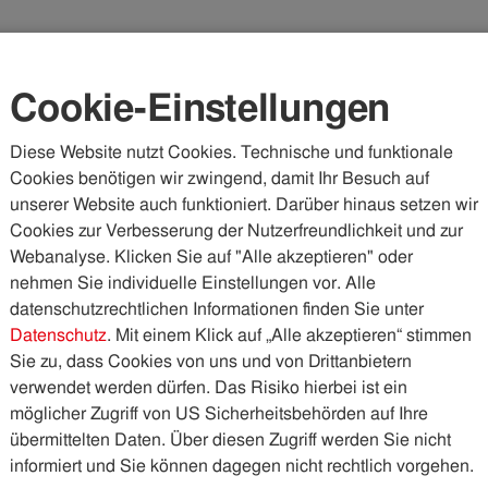
Karriere
Kundenportal
Vorteilswelt
Cookie-Einstellungen
Diese Website nutzt Cookies. Technische und funktionale
Cookies benötigen wir zwingend, damit Ihr Besuch auf
WASSER & ABWASSER
KÄLTE & WÄRME
PHOTOVOLTA
unserer Website auch funktioniert. Darüber hinaus setzen wir
Cookies zur Verbesserung der Nutzerfreundlichkeit und zur
blicke
Die Netzwerkerin
Webanalyse. Klicken Sie auf "Alle akzeptieren" oder
nehmen Sie individuelle Einstellungen vor. Alle
datenschutzrechtlichen Informationen finden Sie unter
in
Datenschutz
. Mit einem Klick auf „Alle akzeptieren“ stimmen
Sie zu, dass Cookies von uns und von Drittanbietern
verwendet werden dürfen. Das Risiko hierbei ist ein
möglicher Zugriff von US Sicherheitsbehörden auf Ihre
ions laufen alle Kommunikations- und zahlreiche
übermittelten Daten. Über diesen Zugriff werden Sie nicht
. Lisa-Marie Leichter zählt zu den sieben
informiert und Sie können dagegen nicht rechtlich vorgehen.
usammen- und in Bewegung halten. „
Das ist extrem