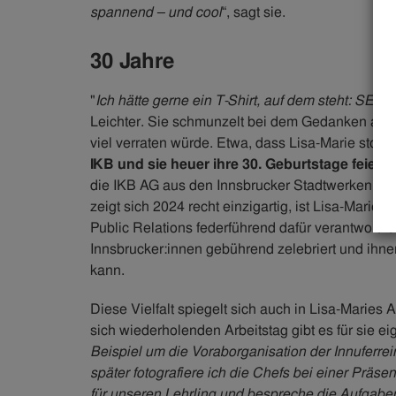
spannend – und cool
“, sagt sie.
30 Jahre
"
Ich hätte gerne ein T-Shirt, auf dem steht: SE
Leichter. Sie schmunzelt bei dem Gedanken an d
viel verraten würde. Etwa, dass Lisa-Marie stolz 
IKB und sie heuer ihre 30. Geburtstage feiern
die IKB AG aus den Innsbrucker Stadtwerken ent
zeigt sich 2024 recht einzigartig, ist Lisa-Marie 
Public Relations federführend dafür verantwortl
Innsbrucker:innen gebührend zelebriert und ihnen
kann.
Diese Vielfalt spiegelt sich auch in Lisa-Maries
sich wiederholenden Arbeitstag gibt es für sie eige
Beispiel um die Voraborganisation der Innuferrei
später fotografiere ich die Chefs bei einer Prä
für unseren Lehrling und bespreche die Aufgaben