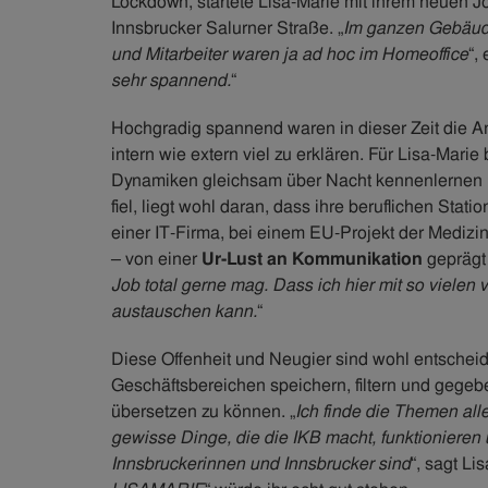
Lockdown, startete Lisa-Marie mit ihrem neuen 
Innsbrucker Salurner Straße. „
Im ganzen Gebäude
und Mitarbeiter waren ja ad hoc im Homeoffice
“,
sehr spannend.
“
Hochgradig spannend waren in dieser Zeit die An
intern wie extern viel zu erklären. Für Lisa-Mar
Dynamiken gleichsam über Nacht kennenlernen und
fiel, liegt wohl daran, dass ihre beruflichen Stati
einer IT-Firma, bei einem EU-Projekt der Medizi
– von einer
Ur-Lust an Kommunikation
geprägt 
Job total gerne mag. Dass ich hier mit so vie
austauschen kann.
“
Diese Offenheit und Neugier sind wohl entscheid
Geschäftsbereichen speichern, filtern und gege
übersetzen zu können. „
Ich finde die Themen alle
gewisse Dinge, die die IKB macht, funktionieren u
Innsbruckerinnen und Innsbrucker sind
“, sagt Li