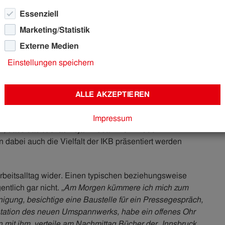
Essenziell
Marketing/Statistik
Externe Medien
IT 1994 – IKB – und dann mein Name
“, sagt Lisa-Marie
Einstellungen speichern
as imaginäre Kleidungsstück, dessen Aufschrift ziemlich
darauf ist, bei der IKB zu arbeiten. Oder eben, dass
die
. Lisa-Marie wurde 1994 geboren, in dem Jahr also, als
ALLE AKZEPTIEREN
standen ist. Der Zufall der gemeinsamen Jahreszahl
Li
doch als Mitarbeiterin der IKB-Abteilung Marketing und
Ve
Impressum
ich, dass das Jubiläumsjahr zusammen mit den
 dabei auch die Vielfalt der IKB präsentiert werden
 Arbeitsalltag wider. Einen typischen beziehungsweise
ntlich gar nicht. „
Am Morgen kümmere ich mich zum
nigung, besichtige eine Baustelle für ein Pressegespräch,
sentation des neuen Umspannwerks, habe ein offenes Ohr
 mit ihm, verteile am Nachmittag Bücher der „Innsbruck