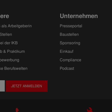
iere
Unternehmen
 als Arbeitgeberin
Presseportal
Stellen
Baustellen
ei der IKB
Sponsoring
ob & Praktikum
Einkauf
ivbewerbung
Compliance
ke Berufswelten
Podcast
JETZT ANMELDEN