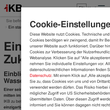
EN
Menü
Sie befinden sich hier:
ikb.at
Karriere
Einblicke
Cookie-Einstellung
​Ein starkes Stück Zukunft
Diese Website nutzt Cookies. Technische und 
Cookies benötigen wir zwingend, damit Ihr Be
Ein starkes Stück
unserer Website auch funktioniert. Darüber hi
Cookies zur Verbesserung der Nutzerfreundlic
Zukunft
Webanalyse. Klicken Sie auf "Alle akzeptieren
nehmen Sie individuelle Einstellungen vor. Al
datenschutzrechtlichen Informationen finden S
Einblick in den Geschäftsbereich
Datenschutz
. Mit einem Klick auf „Alle akzept
Wasser der IKB
Sie zu, dass Cookies von uns und von Drittanb
verwendet werden dürfen. Das Risiko hierbei i
Einer seiner Arbeitsplätze liegt rund 1000 Meter tief,
möglicher Zugriff von US Sicherheitsbehörden 
mitten im Karwendelmassiv.
Die Mühlauer Quelle der
übermittelten Daten. Über diesen Zugriff werde
IKB zu betreuen ist nichts für schwache Nerven.
„Das ist
informiert und Sie können dagegen nicht recht
einzigartig“, sagt René
. So einzigartig, wie die