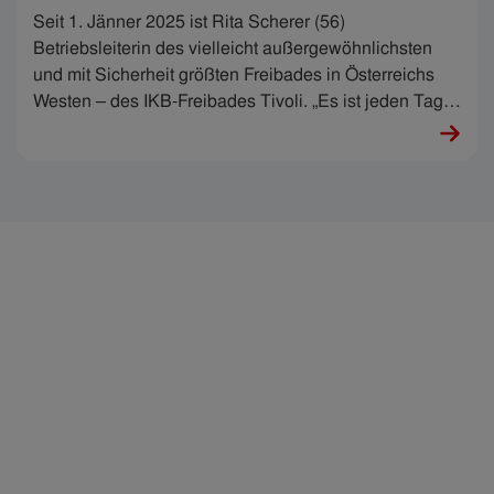
Seit 1. Jänner 2025 ist Rita Scherer (56)
Betriebsleiterin des vielleicht außergewöhnlichsten
und mit Sicherheit größten Freibades in Österreichs
Westen – des IKB-Freibades Tivoli. „Es ist jeden Tag
faszinierend“, weiß sie um die Einzigartigkeit ihres
Arbeitsplatzes, den sie im Sommer mit zigtausenden
Menschen teilt. In erstaunlicher Windeseile hat Rita in
der IKB Karriere gemacht. Rita: „Ja, bei mir ist alles
schnell gegangen. Es ist mir die Möglichkeit gegeben
worden.“ Und sie hat sie genutzt.