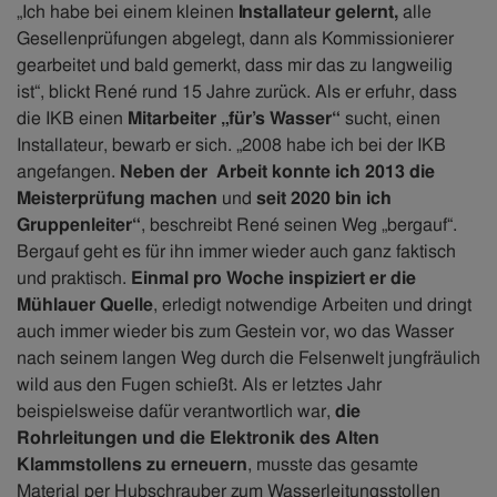
„Ich habe bei einem kleinen
Installateur gelernt,
alle
Gesellenprüfungen abgelegt, dann als Kommissionierer
gearbeitet und bald gemerkt, dass mir das zu langweilig
ist“, blickt René rund 15 Jahre zurück. Als er erfuhr, dass
die IKB einen
Mitarbeiter „für’s Wasser“
sucht, einen
Installateur, bewarb er sich. „2008 habe ich bei der IKB
angefangen.
Neben der Arbeit konnte ich 2013 die
Meisterprüfung machen
und
seit 2020 bin ich
Gruppenleiter“
, beschreibt René seinen Weg „bergauf“.
Bergauf geht es für ihn immer wieder auch ganz faktisch
und praktisch.
Einmal pro Woche inspiziert er die
Mühlauer Quelle
, erledigt notwendige Arbeiten und dringt
auch immer wieder bis zum Gestein vor, wo das Wasser
nach seinem langen Weg durch die Felsenwelt jungfräulich
wild aus den Fugen schießt. Als er letztes Jahr
beispielsweise dafür verantwortlich war,
die
Rohrleitungen und die Elektronik des Alten
Klammstollens zu erneuern
, musste das gesamte
Material per Hubschrauber zum Wasserleitungsstollen