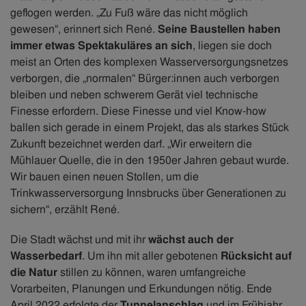
geflogen werden. „Zu Fuß wäre das nicht möglich
gewesen“, erinnert sich René.
Seine Baustellen haben
immer etwas Spektakuläres an sich
, liegen sie doch
meist an Orten des komplexen Wasserversorgungsnetzes
verborgen, die „normalen“ Bürger:innen auch verborgen
bleiben und neben schwerem Gerät viel technische
Finesse erfordern. Diese Finesse und viel Know-how
ballen sich gerade in einem Projekt, das als starkes Stück
Zukunft bezeichnet werden darf. „Wir erweitern die
Mühlauer Quelle, die in den 1950er Jahren gebaut wurde.
Wir bauen einen neuen Stollen, um die
Trinkwasserversorgung Innsbrucks über Generationen zu
sichern“, erzählt René. ​
Die Stadt wächst und mit ihr
wächst auch der
Wasserbedarf
. Um ihn mit aller gebotenen
Rücksicht auf
die Natur
stillen zu können, waren umfangreiche
Vorarbeiten, Planungen und Erkundungen nötig. Ende
April 2022 erfolgte der
Tunnelanschlag
und im Frühjahr