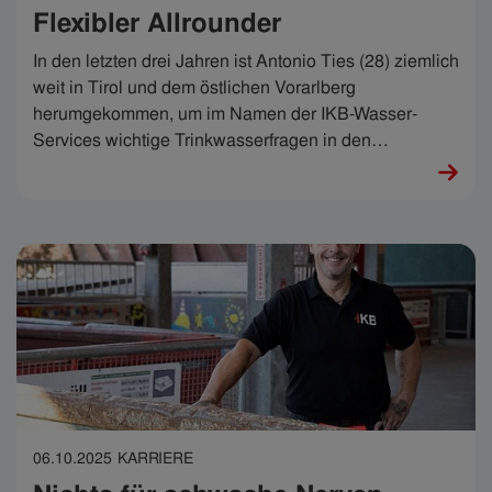
Flexibler Allrounder
In den letzten drei Jahren ist Antonio Ties (28) ziemlich
weit in Tirol und dem östlichen Vorarlberg
herumgekommen, um im Namen der IKB-Wasser-
Services wichtige Trinkwasserfragen in den
Partnergemeinden zu beantworten. Geht es um das
Lebenselixier, sind höchste Flexibilität, Genauigkeit
sowie Geschwindigkeit gefragt und Antonio weiß: „Das
ist kein Nine-to-five-Job.“ Genau das ist es, was ihm so
daran gefällt.
06.10.2025
KARRIERE