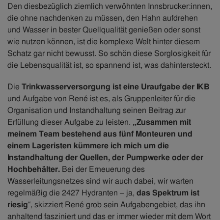
Den diesbezüglich ziemlich verwöhnten Innsbrucker:innen,
die ohne nachdenken zu müssen, den Hahn aufdrehen
und Wasser in bester Quellqualität genießen oder sonst
wie nutzen können, ist die komplexe Welt hinter diesem
Schatz gar nicht bewusst. So schön diese Sorglosigkeit für
die Lebensqualität ist, so spannend ist, was dahintersteckt.
Die
Trinkwasserversorgung ist eine Uraufgabe der IKB
und Aufgabe von René ist es, als Gruppenleiter für die
Organisation und Instandhaltung seinen Beitrag zur
Erfüllung dieser Aufgabe zu leisten.
„Zusammen mit
meinem Team bestehend aus fünf Monteuren und
einem Lageristen kümmere ich mich um die
Instandhaltung der Quellen, der Pumpwerke oder der
Hochbehälter.
Bei der Erneuerung des
Wasserleitungsnetzes sind wir auch dabei, wir warten
regelmäßig die 2427 Hydranten – ja,
das Spektrum ist
riesig
“, skizziert René grob sein Aufgabengebiet, das ihn
anhaltend fasziniert und das er immer wieder mit dem Wort