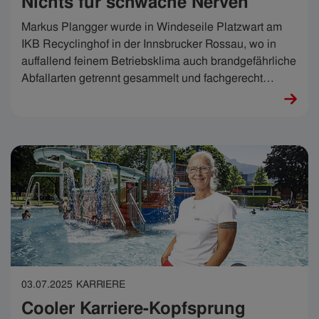
Nichts für schwache Nerven
Markus Plangger wurde in Windeseile Platzwart am
IKB Recyclinghof in der Innsbrucker Rossau, wo in
auffallend feinem Betriebsklima auch brandgefährliche
Abfallarten getrennt gesammelt und fachgerecht
entsorgt oder recycelt werden. „Es ist unglaublich
vielseitig und extrem interessant“, sagt Markus. Und es
ist nichts für schwache Nerven.
03.07.2025
KARRIERE
Cooler Karriere-Kopfsprung