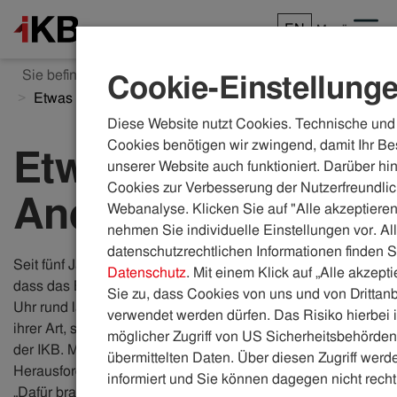
EN
Menü
Sie befinden sich hier:
ikb.at
Karriere
Einblicke
Cookie-Einstellung
Etwas ganz ganz Anderes
Diese Website nutzt Cookies. Technische und 
Cookies benötigen wir zwingend, damit Ihr Be
Etwas ganz ganz
unserer Website auch funktioniert. Darüber hi
Cookies zur Verbesserung der Nutzerfreundlic
Anderes
Webanalyse. Klicken Sie auf "Alle akzeptieren
nehmen Sie individuelle Einstellungen vor. Al
datenschutzrechtlichen Informationen finden S
Seit fünf Jahren kümmert sich Matthias Leis (35) darum,
Datenschutz
. Mit einem Klick auf „Alle akzept
dass das Biomasse-Heizwerk in der Rossau rund um die
Sie zu, dass Cookies von uns und von Drittanb
Uhr rund läuft. Diese Syncraft-Anlage ist nicht nur die erste
verwendet werden dürfen. Das Risiko hierbei i
ihrer Art, sie ist auch eine der kniffligsten und smartesten
möglicher Zugriff von US Sicherheitsbehörden 
der IKB. Matthias schafft es, diesen kniffligen
übermittelten Daten. Über diesen Zugriff werde
Herausforderungen entsprechend smart zu begegnen.
informiert und Sie können dagegen nicht recht
„Dafür braucht es Hausverstand“, erzählt er. Wie gut, dass