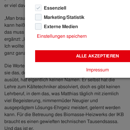
er viel davon hat.
Essenziell
Marketing/Statistik
„Man braucht technisches Verständnis und viel Kraft. Es
kann heiß sein und dreckig, stinken und rauchen. Auch
Externe Medien
das muss man mögen“, sagt Matthias Leis, lacht und
Einstellungen speichern
ergänzt: „Ich hatte Glück, dass ich hierhergekommen bin.
Ich wollte etwas Anderes machen. Jetzt mache ich etwas
ganz ganz Anderes.“
ALLE AKZEPTIEREN
Die Worte des 35-Jährigen wecken Neugier. Zurecht tun
Impressum
sie das, denn der Job, den Matthias seit fünf Jahren
ausübt, hat eigentlich keinen Namen. Er selbst hat die
Lehre zum Kältetechniker absolviert, doch es gibt keinen
Lehrberuf, in dem das, was Matthias täglich mit ziemlich
viel Begeisterung, nimmermüder Neugier und
ausgeprägtem Lösungs-Ehrgeiz meistert, gelernt werden
kann. Für die Betreuung des Biomasse-Heizwerks der IKB
braucht es einen gewieften technischen Tausendsassa.
Und das ist er.