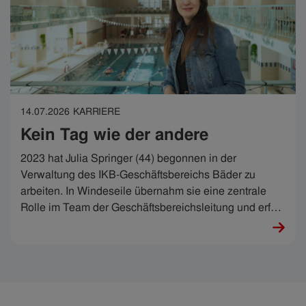
14.07.2026
KARRIERE
Kein Tag wie der andere
2023 hat Julia Springer (44) begonnen in der
Verwaltung des IKB-Geschäftsbereichs Bäder zu
arbeiten. In Windeseile übernahm sie eine zentrale
Rolle im Team der Geschäftsbereichsleitung und erfüllt
ihr breites Aufgabengebiet mit viel Können und noch
mehr Menschlichkeit. „Ich habe die Chance
bekommen, mich beweisen zu dürfen“, sagt Julia,
„mein Job ist wirklich sehr, sehr, sehr spannend.“