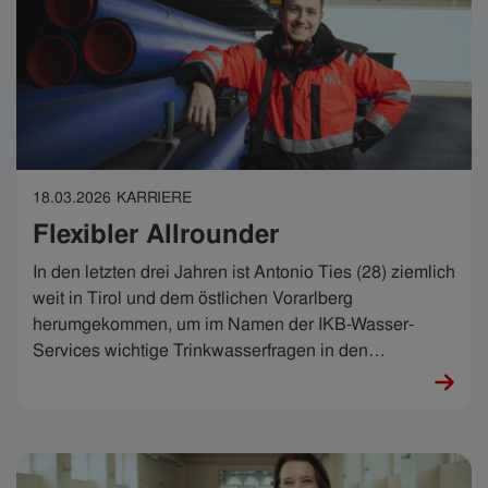
18.03.2026
KARRIERE
Flexibler Allrounder
In den letzten drei Jahren ist Antonio Ties (28) ziemlich
weit in Tirol und dem östlichen Vorarlberg
herumgekommen, um im Namen der IKB-Wasser-
Services wichtige Trinkwasserfragen in den
Partnergemeinden zu beantworten. Geht es um das
Lebenselixier, sind höchste Flexibilität, Genauigkeit
sowie Geschwindigkeit gefragt und Antonio weiß: „Das
ist kein Nine-to-five-Job.“ Genau das ist es, was ihm so
daran gefällt.