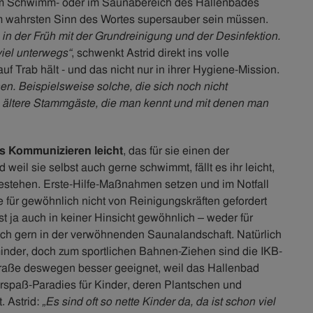
Im Schwimm- oder im Saunabereich des Hallenbades
im wahrsten Sinn des Wortes supersauber sein müssen.
in der Früh mit der Grundreinigung und der Desinfektion.
viel unterwegs“
, schwenkt Astrid direkt ins volle
f Trab hält - und das nicht nur in ihrer Hygiene-Mission.
n. Beispielsweise solche, die sich noch nicht
 ältere Stammgäste, die man kennt und mit denen man
das Kommunizieren leicht
, das für sie einen der
d weil sie selbst auch gerne schwimmt, fällt es ihr leicht,
estehen. Erste-Hilfe-Maßnahmen setzen und im Notfall
 für gewöhnlich nicht von Reinigungskräften gefordert
 ja auch in keiner Hinsicht gewöhnlich – weder für
ich gern in der verwöhnenden Saunalandschaft. Natürlich
nder, doch zum sportlichen Bahnen-Ziehen sind die IKB-
Straße deswegen besser geeignet, weil das Hallenbad
rspaß-Paradies für Kinder, deren Plantschen und
. Astrid:
„Es sind oft so nette Kinder da, da ist schon viel