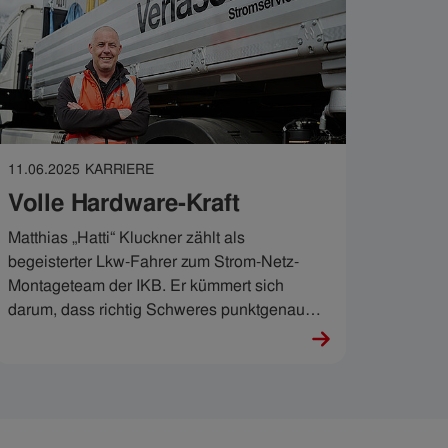
11.06.2025
KARRIERE
Volle Hardware-Kraft
Matthias „Hatti“ Kluckner zählt als
begeisterter Lkw-Fahrer zum Strom-Netz-
Montageteam der IKB. Er kümmert sich
darum, dass richtig Schweres punktgenau
transportiert und montiert wird. Diese grobe
Arbeit erfordert auch enorm viel Feingefühl.
Seit Ende März 2025 nutzt Matthias dafür den
neuen E-Lkw der IKB und sagt: „Ich bin
hellauf begeistert.“