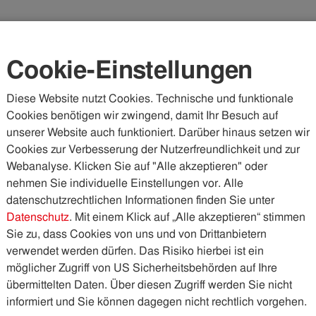
Karriere
Kundenportal
Vorteilswelt
Cookie-Einstellungen
Diese Website nutzt Cookies. Technische und funktionale
Cookies benötigen wir zwingend, damit Ihr Besuch auf
WASSER & ABWASSER
KÄLTE & WÄRME
PHOTOVOLTA
unserer Website auch funktioniert. Darüber hinaus setzen wir
Cookies zur Verbesserung der Nutzerfreundlichkeit und zur
blicke
Gute Fee
Webanalyse. Klicken Sie auf "Alle akzeptieren" oder
nehmen Sie individuelle Einstellungen vor. Alle
datenschutzrechtlichen Informationen finden Sie unter
Datenschutz
. Mit einem Klick auf „Alle akzeptieren“ stimmen
Sie zu, dass Cookies von uns und von Drittanbietern
verwendet werden dürfen. Das Risiko hierbei ist ein
salltag der Bäder
möglicher Zugriff von US Sicherheitsbehörden auf Ihre
übermittelten Daten. Über diesen Zugriff werden Sie nicht
auf der vielseitigen und unterhaltsamen Bühne des IKB-
informiert und Sie können dagegen nicht rechtlich vorgehen.