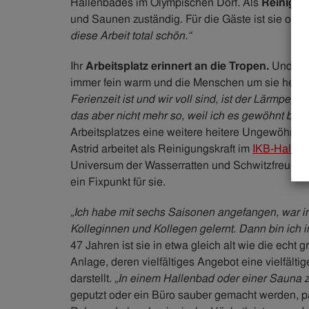
Hallenbades im Olympischen Dorf. Als
Reinigun
und Saunen zuständig. Für die Gäste ist sie oft 
diese Arbeit total schön.“
Ihr
Arbeitsplatz erinnert an die Tropen.
Und das 
immer fein warm und die Menschen um sie herum si
Ferienzeit ist und wir voll sind, ist der Lärmpegel r
das aber nicht mehr so, weil ich es gewöhnt bin“
Arbeitsplatzes eine weitere heitere Ungewöhnlich
Astrid arbeitet als Reinigungskraft im
IKB-Hallen
Universum der Wasserratten und Schwitzfreund:in
ein Fixpunkt für sie.
„Ich habe mit sechs Saisonen angefangen, war i
Kolleginnen und Kollegen gelernt. Dann bin ich
47 Jahren ist sie in etwa gleich alt wie die ech
Anlage, deren vielfältiges Angebot eine vielfälti
darstellt.
„In einem Hallenbad oder einer Sauna zu
geputzt oder ein Büro sauber gemacht werden, pas