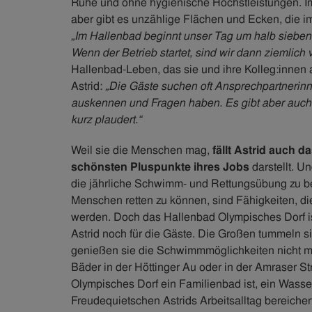
Ruhe und ohne hygienische Höchstleistungen. 
aber gibt es unzählige Flächen und Ecken, die 
„Im Hallenbad beginnt unser Tag um halb sieben 
Wenn der Betrieb startet, sind wir dann ziemlich 
Hallenbad-Leben, das sie und ihre Kolleg:innen au
Astrid:
„Die Gäste suchen oft Ansprechpartnerinne
auskennen und Fragen haben. Es gibt aber auch
kurz plaudert.“
Weil sie die Menschen mag,
fällt Astrid auch 
schönsten Pluspunkte ihres Jobs
darstellt. Un
die jährliche Schwimm- und Rettungsübung zu b
Menschen retten zu können, sind Fähigkeiten, die
werden. Doch das Hallenbad Olympisches Dorf ist
Astrid noch für die Gäste. Die Großen tummeln s
genießen sie die Schwimmmöglichkeiten nicht mi
Bäder in der Höttinger Au oder in der Amraser 
Olympisches Dorf ein Familienbad ist, ein Wasse
Freudequietschen Astrids Arbeitsalltag bereichert