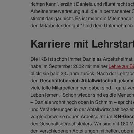
richten kann“, erzählt Daniela und räumt recht s
Arbeitnehmervertretung auf, die in permanenter O
stimmt das gar nicht. Es ist mehr ein Miteinand
den Mitarbeitenden gut.“ Und dem Unternehmen 
Karriere mit Lehrstar
Die IKB ist schon immer Danielas Arbeitsheimat,
habe im September 2002 mit meiner
Lehre zur B
blickt sie bald 23 Jahre zurück. Nach der Lehr
den
Geschäftsbereich Abfallwirtschaft
gekomme
viele tolle Mitarbeiter:innen dabei sind – ganz ve
Leben lernen.“ Schon wieder sind es die Menschen
– Daniela wohnt hoch oben in Schmirn – spricht 
und Veränderungen in der Abfallwirtschaft bezie
vergleichsweise neuen Arbeitsplatz im
IKB-Gesc
des Geschäftsbereichsleiters. Wir sind mit 180 M
den verschiedenen Abteilungen mithelfen, übera