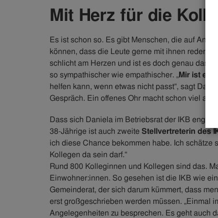
Mit Herz für die Koll
Es ist schon so. Es gibt Menschen, die auf Anhi
können, dass die Leute gerne mit ihnen reden. W
schlicht am Herzen und ist es doch genau das, wa
so sympathischer wie empathischer. „
Mir ist es
helfen kann, wenn etwas nicht passt“, sagt Daniel
Gespräch. Ein offenes Ohr macht schon viel aus.
Dass sich Daniela im Betriebsrat der IKB engagiert
38-Jährige ist auch zweite
Stellvertreterin des
ich diese Chance bekommen habe. Ich schätze s
Kollegen da sein darf.“
Rund 800 Kolleginnen und Kollegen sind das. 
Einwohner:innen. So gesehen ist die IKB wie ein 
Gemeinderat, der sich darum kümmert, dass mensch
erst großgeschrieben werden müssen. „Einmal im
Angelegenheiten zu besprechen. Es geht auch d