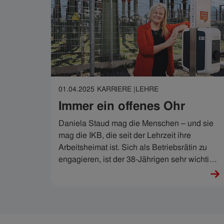
01.04.2025
KARRIERE |
LEHRE
Immer ein offenes Ohr
Daniela Staud mag die Menschen – und sie
mag die IKB, die seit der Lehrzeit ihre
Arbeitsheimat ist. Sich als Betriebsrätin zu
engagieren, ist der 38-Jährigen sehr wichtig
und das ist sehr schön für ihre Kolleg:innen.
„Ein offenes Ohr macht schon viel aus“, sagt
sie. Stimmt.