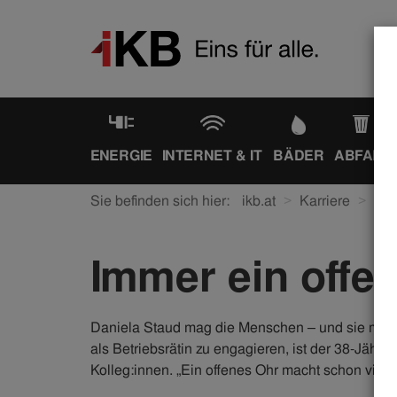
ENERGIE
INTERNET & IT
BÄDER
ABFALL
Sie befinden sich hier:
ikb.at
Karriere
Ein
Immer ein offe
Daniela Staud mag die Menschen – und sie mag die
als Betriebsrätin zu engagieren, ist der 38-Jährig
Kolleg:innen. „Ein offenes Ohr macht schon viel a