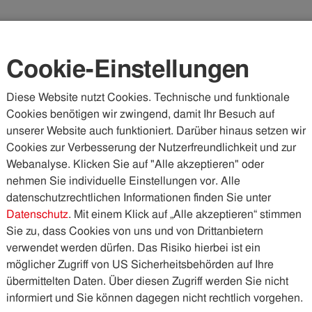
Karriere
Kundenportal
Vorteilswelt
Cookie-Einstellungen
Diese Website nutzt Cookies. Technische und funktionale
Cookies benötigen wir zwingend, damit Ihr Besuch auf
WASSER & ABWASSER
KÄLTE & WÄRME
PHOTOVOLTA
unserer Website auch funktioniert. Darüber hinaus setzen wir
Cookies zur Verbesserung der Nutzerfreundlichkeit und zur
blicke
Immer ein offenes Ohr
Webanalyse. Klicken Sie auf "Alle akzeptieren" oder
nehmen Sie individuelle Einstellungen vor. Alle
datenschutzrechtlichen Informationen finden Sie unter
nes Ohr
Datenschutz
. Mit einem Klick auf „Alle akzeptieren“ stimmen
Sie zu, dass Cookies von uns und von Drittanbietern
verwendet werden dürfen. Das Risiko hierbei ist ein
 IKB, die seit der Lehrzeit ihre Arbeitsheimat ist. Sich
möglicher Zugriff von US Sicherheitsbehörden auf Ihre
en sehr wichtig und das ist sehr schön für ihre
übermittelten Daten. Über diesen Zugriff werden Sie nicht
us“, sagt sie. Stimmt.
informiert und Sie können dagegen nicht rechtlich vorgehen.