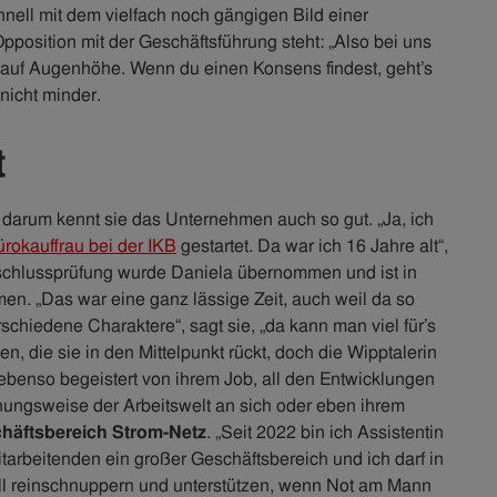
chnell mit dem vielfach noch gängigen Bild einer
pposition mit der Geschäftsführung steht: „Also bei uns
er auf Augenhöhe. Wenn du einen Konsens findest, geht’s
nicht minder.
t
 darum kennt sie das Unternehmen auch so gut. „Ja, ich
ürokauffrau bei der IKB
gestartet. Da war ich 16 Jahre alt“,
abschlussprüfung wurde Daniela übernommen und ist in
n. „Das war eine ganz lässige Zeit, auch weil da so
rschiedene Charaktere“, sagt sie, „da kann man viel für’s
, die sie in den Mittelpunkt rückt, doch die Wipptalerin
ebenso begeistert von ihrem Job, all den Entwicklungen
hungsweise der Arbeitswelt an sich oder eben ihrem
häftsbereich Strom-Netz
. „Seit 2022 bin ich Assistentin
itarbeitenden ein großer Geschäftsbereich und ich darf in
ll reinschnuppern und unterstützen, wenn Not am Mann