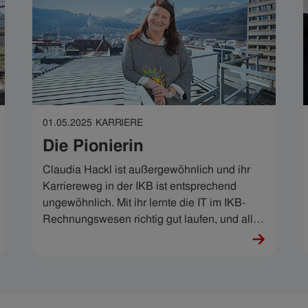
01.05.2025
KARRIERE
Die Pionierin
Claudia Hackl ist außergewöhnlich und ihr
Karriereweg in der IKB ist entsprechend
ungewöhnlich. Mit ihr lernte die IT im IKB-
Rechnungswesen richtig gut laufen, und alle
Hürden hin zur Digitalisierung elegant zu
überspringen. Über 30 Jahre lang wuchs mit
hartnäckig neugieriger Analyse auch
Claudias IKB-Expertise – und sie sagt: „Was
ich an der IKB so end-cool finde, ist diese irre