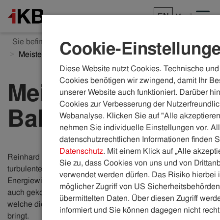
EN
Menü
Sie befinden sich hier:
ikb.at
Karriere
Einblicke
Cookie-Einstellung
Meister der Balance
Diese Website nutzt Cookies. Technische und 
Cookies benötigen wir zwingend, damit Ihr Be
Meister der
unserer Website auch funktioniert. Darüber hi
Cookies zur Verbesserung der Nutzerfreundlic
Balance
Webanalyse. Klicken Sie auf "Alle akzeptieren
nehmen Sie individuelle Einstellungen vor. Al
datenschutzrechtlichen Informationen finden S
Datenschutz
. Mit einem Klick auf „Alle akzept
Reinhard Fohringer (36) steckt mittendrin - in der
Sie zu, dass Cookies von uns und von Drittanb
turbulenten neuen Energiewelt. Als Experte für
verwendet werden dürfen. Das Risiko hierbei i
Energiewirtschaft im IKB-Bereich Strom-Netz jongliert er
möglicher Zugriff von US Sicherheitsbehörden 
auch gekonnt mit den gigantischen Herausforderungen,
übermittelten Daten. Über diesen Zugriff werde
welche die Umstellung auf
die Erneuerbaren
mit sich
informiert und Sie können dagegen nicht recht
bringt.