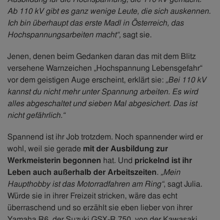
Ab 110 kV gibt es ganz wenige Leute, die sich auskennen.
Ich bin überhaupt das erste Madl in Österreich, das
Hochspannungsarbeiten macht“,
sagt sie.
Jenen, denen beim Gedanken daran das mit dem Blitz
versehene Warnzeichen „Hochspannung Lebensgefahr“
vor dem geistigen Auge erscheint, erklärt sie:
„Bei 110 kV
kannst du nicht mehr unter Spannung arbeiten. Es wird
alles abgeschaltet und sieben Mal abgesichert. Das ist
nicht gefährlich.“
Spannend ist ihr Job trotzdem. Noch spannender wird er
wohl, weil sie gerade
mit der Ausbildung zur
Werkmeisterin begonnen
hat. Und
prickelnd ist ihr
Leben auch außerhalb der Arbeitszeiten
.
„Mein
Haupthobby ist das Motorradfahren am Ring“
, sagt Julia.
Würde sie in ihrer Freizeit stricken, wäre das echt
überraschend und so erzählt sie eben lieber von ihrer
Yamaha R6, der Suzuki GSX-R 750, von der Kawasaki