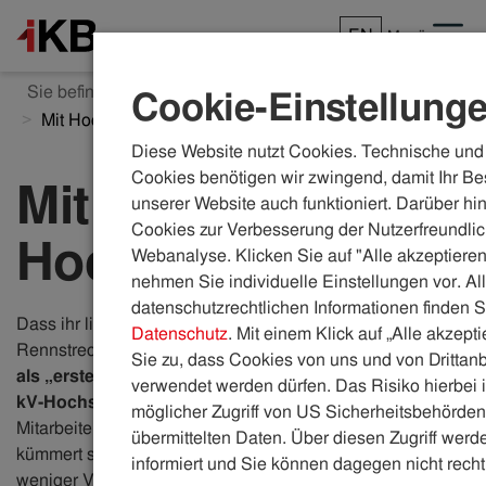
EN
Menü
Sie befinden sich hier:
ikb.at
Karriere
Einblicke
Cookie-Einstellung
Mit Hochspannung
Diese Website nutzt Cookies. Technische und 
Cookies benötigen wir zwingend, damit Ihr Be
Mit
unserer Website auch funktioniert. Darüber hi
Cookies zur Verbesserung der Nutzerfreundlic
Hochspannung
Webanalyse. Klicken Sie auf "Alle akzeptieren
nehmen Sie individuelle Einstellungen vor. Al
datenschutzrechtlichen Informationen finden S
Dass ihr liebstes Hobby das Motorradfahren auf
Datenschutz
. Mit einem Klick auf „Alle akzept
Rennstrecken ist, passt irgendwie perfekt. Julia Dreindl ist
Sie zu, dass Cookies von uns und von Drittanb
als „erstes Madl“ Österreichs
für die Arbeiten mit 110-
verwendet werden dürfen. Das Risiko hierbei i
kV-Hochspannungsleitungen ausgebildet
. Als
möglicher Zugriff von US Sicherheitsbehörden 
Mitarbeiterin in der Strom-Netz-Serviceabteilung der IKB
übermittelten Daten. Über diesen Zugriff werde
kümmert sie sich aber auch um Netzangelegenheiten mit
informiert und Sie können dagegen nicht recht
weniger Volt.