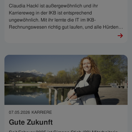
Claudia Hackl ist außergewöhnlich und ihr
Karriereweg in der IKB ist entsprechend
ungewöhnlich. Mit ihr lernte die IT im IKB-
Rechnungswesen richtig gut laufen, und alle Hürden
hin zur Digitalisierung elegant zu überspringen. Über
30 Jahre lang wuchs mit hartnäckig neugieriger
Analyse auch Claudias IKB-Expertise – und sie sagt:
„Was ich an der IKB so end-cool finde, ist diese irre
Vielfalt.“
07.05.2026
KARRIERE
Gute Zukunft