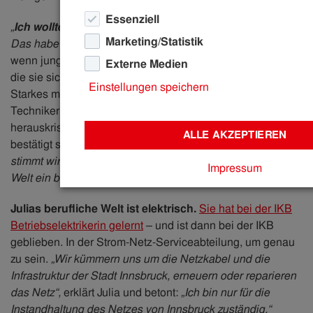
Essenziell
„
Ich wollte schon immer etwas Technisches machen
.
Marketing/Statistik
Das habe ich schon immer gewusst“,
sagt sie. Immer,
wenn junge Menschen schon früh die Richtung wissen, in
Externe Medien
die sie sich später orientieren wollen, schwingt da etwas
Einstellungen speichern
Starkes mit. Dass Julia Dreindl (22) zu den
Technikerköpfen zählt, muss sich jedenfalls ziemlich rasch
herauskristallisiert haben und mit einem Schmunzeln
ALLE AKZEPTIEREN
bestätigt sie, dass diese Köpfe anders ticken:
„Ja, das
stimmt wirklich. Mir kommt vor, technische Köpfe sehen die
Impressum
Welt ein bisschen anders.“
Julias berufliche Welt ist elektrisch.
Sie hat bei der IKB
Betriebselektrikerin gelernt
– und ist dann bei der IKB
geblieben. In der Strom-Netz-Serviceabteilung, um genau
zu sein.
„Wir kümmern uns um die Netzkabel und die
Infrastruktur der Stadt Innsbruck, erneuern oder reparieren
das Netz“,
erklärt Julia und betont:
„Ich bin nur für die
Instandhaltung des Netzes von Innsbruck zuständig.“