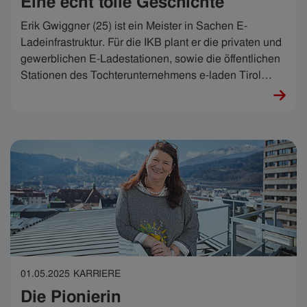
Eine echt tolle Geschichte
Erik Gwiggner (25) ist ein Meister in Sachen E-
Ladeinfrastruktur. Für die IKB plant er die privaten und
gewerblichen E-Ladestationen, sowie die öffentlichen
Stationen des Tochterunternehmens e-laden Tirol
GmbH. Er ist von den technischen Quantensprüngen
genauso begeistert, wie vom Cruisen mit dem Elektro-
Auto und sagt: „Es ist extrem cool, als junger Mensch
in einem Bereich mitzuwirken, der gerade im
Entstehen ist.“ Ja, extrem cool ist das.
01.05.2025
KARRIERE
Die Pionierin