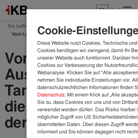
EN
Menü
Sie befinden sich hier:
ikb.at
Karriere
Einblicke
Cookie-Einstellung
Vom Lehrling zum Ausbilder
Diese Website nutzt Cookies. Technische und 
Cookies benötigen wir zwingend, damit Ihr Be
Vom Lehrling zum
unserer Website auch funktioniert. Darüber hi
Cookies zur Verbesserung der Nutzerfreundlic
Ausbilder: Peter
Webanalyse. Klicken Sie auf "Alle akzeptieren
nehmen Sie individuelle Einstellungen vor. Al
Tanzer übernimmt
datenschutzrechtlichen Informationen finden S
Datenschutz
. Mit einem Klick auf „Alle akzept
die Ausbildung
Sie zu, dass Cookies von uns und von Drittanb
verwendet werden dürfen. Das Risiko hierbei i
der IT-Lehrlinge
möglicher Zugriff von US Sicherheitsbehörden 
übermittelten Daten. Über diesen Zugriff werde
informiert und Sie können dagegen nicht recht