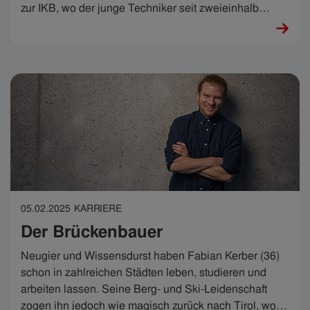
zur IKB, wo der junge Techniker seit zweieinhalb
Jahren im Geschäftsbereich Wasser arbeitet. „Es ist
wirklich nie monoton und es wird von Jahr zu Jahr
besser“, sagt er. Im Rahmen des IKB-Festes zum
Trinkwassertag am 12. Juni 2026 zeigt Luka, was er
meint.
05.02.2025
KARRIERE
Der Brückenbauer
Neugier und Wissensdurst haben Fabian Kerber (36)
schon in zahlreichen Städten leben, studieren und
arbeiten lassen. Seine Berg- und Ski-Leidenschaft
zogen ihn jedoch wie magisch zurück nach Tirol, wo er