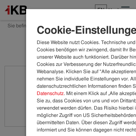
EN
Menü
Sie befinden sich hier:
ikb.at
Kommunal
Cookie-Einstellung
Schnell finden
Diese Website nutzt Cookies. Technische und 
Cookies benötigen wir zwingend, damit Ihr Be
Online-Services und Kontakt
unserer Website auch funktioniert. Darüber hi
Cookies zur Verbesserung der Nutzerfreundlic
Webanalyse. Klicken Sie auf "Alle akzeptieren
E-Mail
nehmen Sie individuelle Einstellungen vor. Al
datenschutzrechtlichen Informationen finden S
Datenschutz
. Mit einem Klick auf „Alle akzept
Sie zu, dass Cookies von uns und von Drittanb
verwendet werden dürfen. Das Risiko hierbei i
möglicher Zugriff von US Sicherheitsbehörden 
übermittelten Daten. Über diesen Zugriff werde
informiert und Sie können dagegen nicht recht