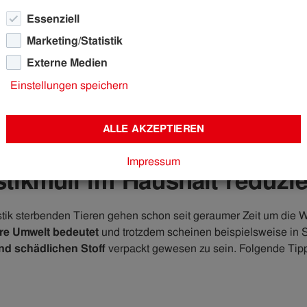
Essenziell
Marketing/Statistik
Externe Medien
Plastikmüll: 7 Tipps, wie man Plastik reduziert | IKB
Einstellungen speichern
ALLE AKZEPTIEREN
Impressum
tikmüll im Haushalt reduzie
tik sterbenden Tieren gehen schon seit geraumer Zeit um die Wel
ere Umwelt bedeutet
und trotzdem scheinen beispielsweise in 
nd schädlichen Stoff
verpackt gewesen zu sein. Folgende Tipp