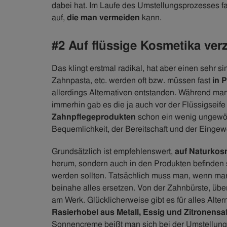
dabei hat. Im Laufe des Umstellungsprozesses 
auf,
die man vermeiden
kann.
#2 Auf flüssige Kosmetika ver
Das klingt erstmal radikal, hat aber einen sehr 
Zahnpasta, etc. werden oft bzw. müssen fast
in 
allerdings Alternativen entstanden. Während man
immerhin gab es die ja auch vor der Flüssigseife
Zahnpflegeprodukten
schon ein wenig ungewöh
Bequemlichkeit, der Bereitschaft und der Einge
Grundsätzlich ist empfehlenswert,
auf Naturkos
herum, sondern auch in den Produkten befinden s
werden sollten. Tatsächlich muss man, wenn m
beinahe alles ersetzen. Von der Zahnbürste, über 
am Werk. Glücklicherweise gibt es für alles Alter
Rasierhobel aus Metall, Essig und Zitronensaft 
Sonnencreme beißt man sich bei der Umstellung 