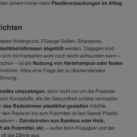
fallen einem immer mehr
Plastikverpackungen im Alltag
zichten
simplen Hintergrund. Flüssige Seifen, Shampoos,
Plastikbehältnissen abgefüllt
werden. Dagegen sind
 sich mit Hartseifen wohl noch leicht anfreunden kann –
 schon – ist die
Nutzung von Hartshampoo oder festen
nlicher. Alles eine Frage der zu überwindenden
wöhnung.
metika umzusteigen
, denn nicht nur um die Produkte
ich Kunststoffe, die der Gesundheit zuliebe vermieden
an
das Badezimmer plastikfrei gestalten
möchte,
den Rasierer bis zum Putzmittel ist fast überall Plastik
nativen –
Zahnbürsten aus Bambus oder Holz,
als Putzmittel, etc.
– außer beim Klopapier und der
oft die Zähne aus.