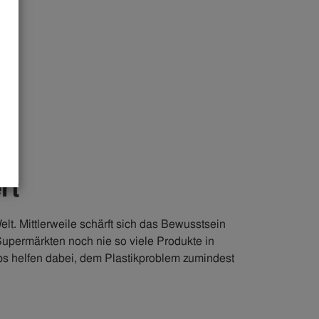
rt
t. Mittlerweile schärft sich das Bewusstsein
Supermärkten noch nie so viele Produkte in
s helfen dabei, dem Plastikproblem zumindest