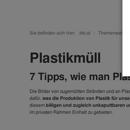
Sie befinden sich hier:
ikb.at
Themenwelten
Plastikmüll
7 Tipps, wie man Plas
Die Bilder von zugemüllten Stränden und an Plas
dafür,
was die Produktion von Plastik für uns
diesem
billigen und zugleich unkaputtbaren u
im privaten Rahmen Einhalt zu gebieten.