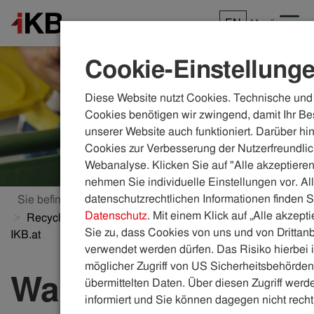
EN
Menü
Cookie-Einstellung
Diese Website nutzt Cookies. Technische und 
Cookies benötigen wir zwingend, damit Ihr Be
unserer Website auch funktioniert. Darüber hi
Cookies zur Verbesserung der Nutzerfreundlic
Webanalyse. Klicken Sie auf "Alle akzeptieren
nehmen Sie individuelle Einstellungen vor. Al
datenschutzrechtlichen Informationen finden S
Sie befinden sich hier:
ikb.at
Themenwelten
Datenschutz
. Mit einem Klick auf „Alle akzept
Recycling: Was ist es und was kann recycelt werden? |
Sie zu, dass Cookies von uns und von Drittanb
IKB.at
verwendet werden dürfen. Das Risiko hierbei i
möglicher Zugriff von US Sicherheitsbehörden 
Was ist Recycling
übermittelten Daten. Über diesen Zugriff werde
informiert und Sie können dagegen nicht recht