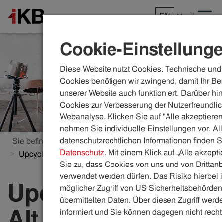
EN
Menü
Cookie-Einstellung
Diese Website nutzt Cookies. Technische und 
Cookies benötigen wir zwingend, damit Ihr Be
unserer Website auch funktioniert. Darüber hi
Cookies zur Verbesserung der Nutzerfreundlic
Webanalyse. Klicken Sie auf "Alle akzeptieren
nehmen Sie individuelle Einstellungen vor. Al
datenschutzrechtlichen Informationen finden S
Sie befinden sich hier:
ikb.at
Themenwelten
Datenschutz
. Mit einem Klick auf „Alle akzept
Upcycling: Aus Alt mach Neu! Upcycling erklärt & Ideen
Sie zu, dass Cookies von uns und von Drittanb
verwendet werden dürfen. Das Risiko hierbei i
Upcycling: Aus
möglicher Zugriff von US Sicherheitsbehörden 
übermittelten Daten. Über diesen Zugriff werde
Alt mach Neu!
informiert und Sie können dagegen nicht recht