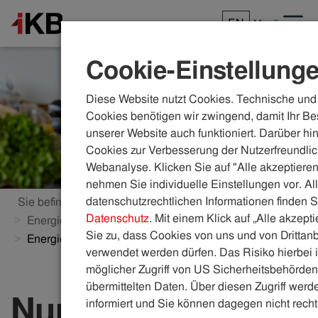
EN
Menü
Cookie-Einstellung
Diese Website nutzt Cookies. Technische und 
Cookies benötigen wir zwingend, damit Ihr Be
unserer Website auch funktioniert. Darüber hi
Cookies zur Verbesserung der Nutzerfreundlic
Webanalyse. Klicken Sie auf "Alle akzeptieren
nehmen Sie individuelle Einstellungen vor. Al
datenschutzrechtlichen Informationen finden S
Sie befinden sich hier:
ikb.at
Energie
Datenschutz
. Mit einem Klick auf „Alle akzept
Energieberatung
Aktuelle Energiespartipps
Sie zu, dass Cookies von uns und von Drittanb
Energiesparen beim Kochen und Backen
verwendet werden dürfen. Das Risiko hierbei i
möglicher Zugriff von US Sicherheitsbehörden 
übermittelten Daten. Über diesen Zugriff werde
Nur eine Prise
informiert und Sie können dagegen nicht recht