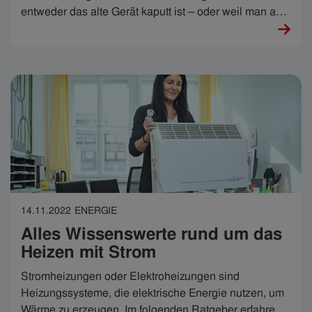
entweder das alte Gerät kaputt ist – oder weil man auf
ein energieeffizienteres Gerät umsteigen möchte. So
können Strom und Kosten gespart werden. Wir haben
wichtige Tipps, worauf Sie beim Kauf von neuen,
energiesparenden Haushaltsgeräten achten sollten.
14.11.2022
ENERGIE
Alles Wissenswerte rund um das
Heizen mit Strom
Stromheizungen oder Elektroheizungen sind
Heizungssysteme, die elektrische Energie nutzen, um
Wärme zu erzeugen. Im folgenden Ratgeber erfahren