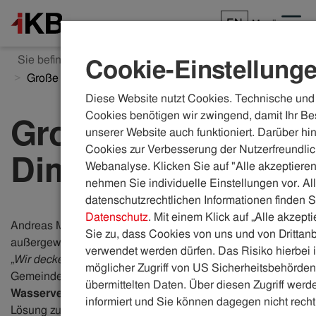
EN
Menü
Sie befinden sich hier:
ikb.at
Karriere
Einblicke
Cookie-Einstellung
Große Dimensionen
Diese Website nutzt Cookies. Technische und 
Cookies benötigen wir zwingend, damit Ihr Be
Große
unserer Website auch funktioniert. Darüber hi
Cookies zur Verbesserung der Nutzerfreundlic
Dimensionen
Webanalyse. Klicken Sie auf "Alle akzeptieren
nehmen Sie individuelle Einstellungen vor. Al
datenschutzrechtlichen Informationen finden S
Datenschutz
. Mit einem Klick auf „Alle akzept
Andreas Michel (43) ist
Installateur
und Teil eines
Sie zu, dass Cookies von uns und von Drittanb
außergewöhnlichen „Wasser-Rettungs-Teams“
der IKB.
verwendet werden dürfen. Das Risiko hierbei i
„Wir decken ein riesen Spektrum ab“
, sagt er. Haben
möglicher Zugriff von US Sicherheitsbehörden 
Gemeinden beispielsweise
Probleme mit der
übermittelten Daten. Über diesen Zugriff werde
Wasserversorgung
, rückt Andreas aus, um sie bei der
informiert und Sie können dagegen nicht recht
Lösung zu unterstützen. Die Versorgung der Bürger:innen