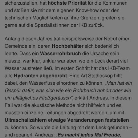
sicherzustellen, hat
höchste Priorität
für die Kommunen
und stoßen sie mit dem eigenen Know-how oder den
technischen Möglichkeiten an ihre Grenzen, greifen sie
gerne auf die Spezialist:innen der IKB zurück.
Anfang diesen Jahres traf beispielsweise der Notruf einer
Gemeinde ein, deren
Hochbehälter
sich bedenklich
leerte. Dass ein
Wasserrohrbruch
die Ursache sein
musste, war klar, unklar war aber, wo ein Leck derart viel
Wasser austreten ließ. Im ersten Schritt hat das IKB-Team
alle
Hydranten abgehorcht
. Eine Art Stethoskop hilft
dabei, den Wasserfluss einordnen zu können.
„Man hat ein
Gespür dafür, was sich wie ein Rohrbruch anhört oder wie
ein alltägliches Fließgeräusch“
, erklärt Andreas. In diesem
Fall war die akustische Methode nicht hilfreich und es
mussten einzelne Leitungen abgedreht werden, um mit
Ultraschallzählern etwaige Veränderungen feststellen
zu können. So wurde die Leitung mit dem Leck gefunden –
und repariert. Andreas:
„
Es macht jedes Mal Freude
,