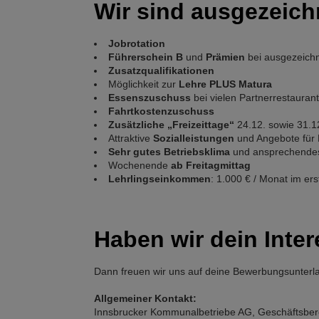
Wir sind ausgezeich
Jobrotation
Führerschein B
und
Prämien
bei ausgezeich
Zusatzqualifikationen
Möglichkeit zur
Lehre PLUS Matura
Essenszuschuss
bei vielen Partnerrestauran
Fahrtkostenzuschuss
Zusätzliche „Freizeittage“
24.12. sowie 31.1
Attraktive
Sozialleistungen
und Angebote für 
Sehr gutes Betriebsklima
und ansprechendes
Wochenende
ab Freitagmittag
Lehrlingseinkommen
: 1.000 € / Monat im ers
Haben wir dein Inte
Dann freuen wir uns auf deine Bewerbungsunterl
Allgemeiner Kontakt:
Innsbrucker Kommunalbetriebe AG, Geschäftsbere