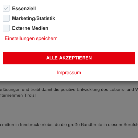
Essenziell
Marketing/Statistik
Externe Medien
Lehre Elektrotechnikerin
Einstellungen speichern
ALLE AKZEPTIEREN
hniker:in
Impressum
ukturlösungen und treibt damit die positive Entwicklung des Lebens- und
Unternehmen Tirols!
 mitten in Innsbruck erlebst du die große Bandbreite in diesem Berufs