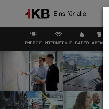
ENERGIE
INTERNET & IT
BÄDER
ABFALL