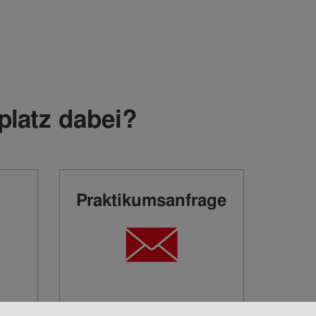
platz dabei?
n
Praktikumsanfrage