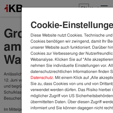
EN
Menü
Cookie-Einstellung
Großes Interesse
Diese Website nutzt Cookies. Technische und 
am IKB-
Cookies benötigen wir zwingend, damit Ihr Be
unserer Website auch funktioniert. Darüber hi
Cookies zur Verbesserung der Nutzerfreundlic
Wasserfest
Webanalyse. Klicken Sie auf "Alle akzeptieren
nehmen Sie individuelle Einstellungen vor. Al
datenschutzrechtlichen Informationen finden S
Anlässlich des Österreichischen TRINK'WASSERTAGs am
Datenschutz
. Mit einem Klick auf „Alle akzept
12. Juni veranstaltete die IKB das große IKB-Wasserfest
Sie zu, dass Cookies von uns und von Drittanb
und begrüßte trotz regnerischer Witterung zahlreiche
verwendet werden dürfen. Das Risiko hierbei i
Schulklassen sowie viele interessierte Besucherinnen und
möglicher Zugriff von US Sicherheitsbehörden 
Besucher.
übermittelten Daten. Über diesen Zugriff werde
informiert und Sie können dagegen nicht recht
Im Mittelpunkt der Veranstaltung stand eines der