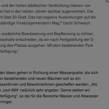
Pa
e und der hohen städtischen Verdichtung intensiv von
gen hat in den letzten Jahren spürbar zugenommen. Die
nt über 20 Grad. Das hat negative Auswirkungen auf die
a
uständige Vizebürgermeisterin Mag.
Uschi Schwarzl:
rch zusätzliche Bewässerung und Bepflanzung zu kühlen.
ssehalle entschieden, da wir nach Fertigstellung der S-
bung des Platzes ausgehen. Mit dem bestehenden Park
Verfügung.“
sten Ideen gehen in Richtung einer Wasserquelle, die sich
 den bestehenden und neuen Bäumen soll so ein
santInnen und BewohnerInnen geschaffen werden. „Als
 ‚cool-INN‘ natürlich sehr angetan. Gerne stellen wir
erfügung“, so der für die Bereiche Wasser und Abwasser
hringer.