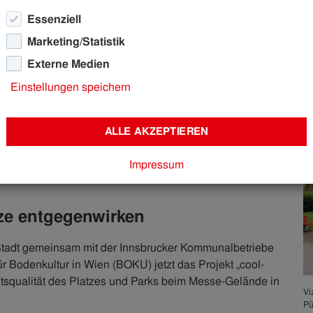
Essenziell
Marketing/Statistik
Externe Medien
bruck bekommt „coolen“ Platz
Einstellungen speichern
ommt „coolen“
ALLE AKZEPTIEREN
Impressum
tze entgegenwirken
 Stadt gemeinsam mit der Innsbrucker Kommunalbetriebe
ür Bodenkultur in Wien (BOKU) jetzt das Projekt „cool-
haltsqualität des Platzes und Parks beim Messe-Gelände in
Vi
Pü