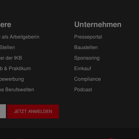
iere
Unternehmen
 als Arbeitgeberin
Presseportal
Stellen
Baustellen
ei der IKB
Sponsoring
ob & Praktikum
Einkauf
ivbewerbung
Compliance
ke Berufswelten
Podcast
JETZT ANMELDEN